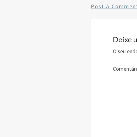
ce
Post A Commen
b
o
o
k
Deixe 
O seu ende
Comentár