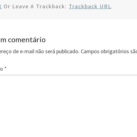
wi
n
h
t
Or Leave A Trackback:
Trackback URL
.
tt
ke
ar
er
dI
e
n
um comentário
reço de e-mail não será publicado.
Campos obrigatórios s
io
*