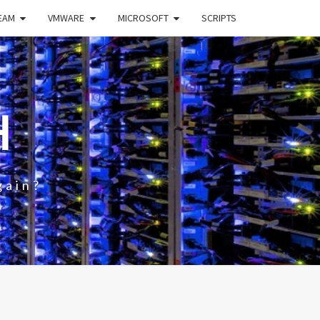
EAM
VMWARE
MICROSOFT
SCRIPTS
H
gain?