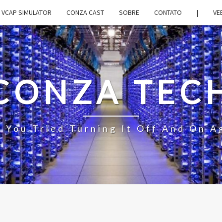
VCAP SIMULATOR
CONZA CAST
SOBRE
CONTATO
|
VE
CONZA TEC
 You Tried Turning It Off And On A