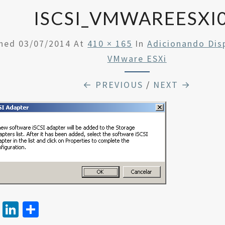
ISCSI_VMWAREESXI
shed
03/07/2014
At
410 × 165
In
Adicionando Dis
VMware ESXi
← PREVIOUS
/
NEXT →
T
Li
S