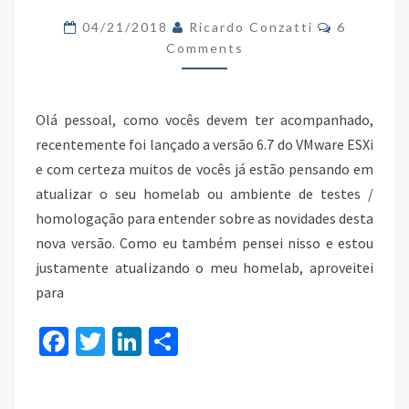
COM
Comments
04/21/2018
Ricardo Conzatti
6
O
Comments
VSPHERE
UPDATE
Olá pessoal, como vocês devem ter acompanhado,
MANAGER
recentemente foi lançado a versão 6.7 do VMware ESXi
e com certeza muitos de vocês já estão pensando em
atualizar o seu homelab ou ambiente de testes /
homologação para entender sobre as novidades desta
nova versão. Como eu também pensei nisso e estou
justamente atualizando o meu homelab, aproveitei
para
Fa
T
Li
S
ce
wi
n
h
b
tt
ke
ar