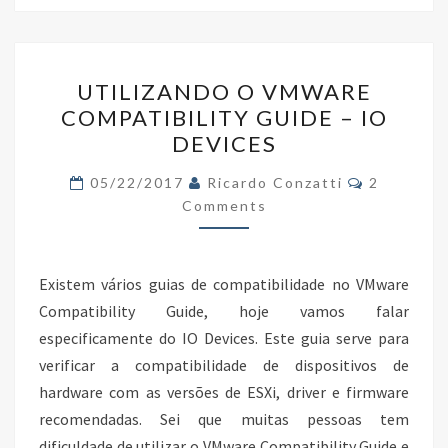
o
er
dI
e
o
n
UTILIZANDO
k
UTILIZANDO O VMWARE
O
COMPATIBILITY GUIDE – IO
VMWARE
DEVICES
COMPATIBILITY
GUIDE
Comments
05/22/2017
Ricardo Conzatti
2
–
Comments
IO
DEVICES
Existem vários guias de compatibilidade no VMware
Compatibility Guide, hoje vamos falar
especificamente do IO Devices. Este guia serve para
verificar a compatibilidade de dispositivos de
hardware com as versões de ESXi, driver e firmware
recomendadas. Sei que muitas pessoas tem
dificuldade de utilizar o VMware Compatibility Guide e