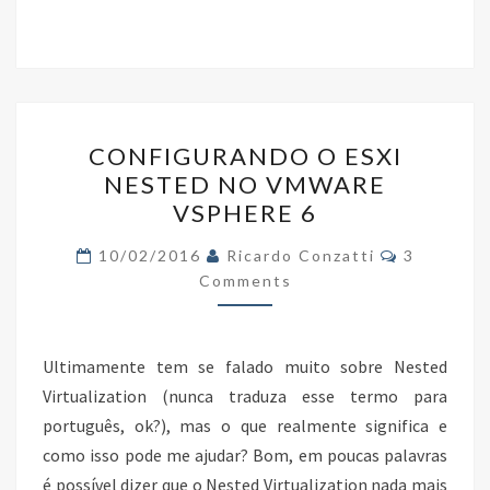
ce
wi
n
h
b
tt
ke
ar
o
er
dI
e
o
n
CONFIGURANDO
k
CONFIGURANDO O ESXI
O
NESTED NO VMWARE
ESXI
VSPHERE 6
NESTED
NO
Comments
10/02/2016
Ricardo Conzatti
3
VMWARE
Comments
VSPHERE
6
Ultimamente tem se falado muito sobre Nested
Virtualization (nunca traduza esse termo para
português, ok?), mas o que realmente significa e
como isso pode me ajudar? Bom, em poucas palavras
é possível dizer que o Nested Virtualization nada mais