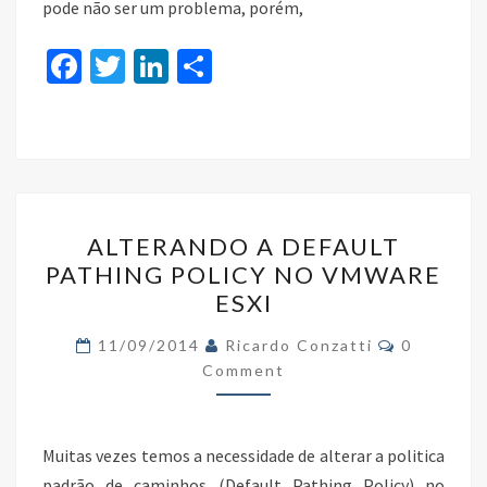
pode não ser um problema, porém,
Fa
T
Li
S
ce
wi
n
h
b
tt
ke
ar
o
er
dI
e
o
n
ALTERANDO
k
ALTERANDO A DEFAULT
A
PATHING POLICY NO VMWARE
DEFAULT
ESXI
PATHING
POLICY
Comments
11/09/2014
Ricardo Conzatti
0
NO
Comment
VMWARE
ESXI
Muitas vezes temos a necessidade de alterar a politica
padrão de caminhos (Default Pathing Policy) no