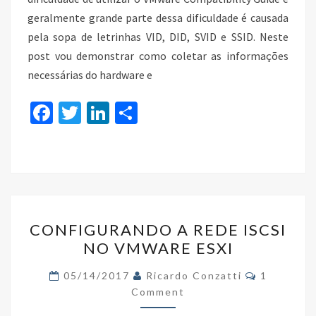
geralmente grande parte dessa dificuldade é causada
pela sopa de letrinhas VID, DID, SVID e SSID. Neste
post vou demonstrar como coletar as informações
necessárias do hardware e
Fa
T
Li
S
ce
wi
n
h
b
tt
ke
ar
o
er
dI
e
o
n
CONFIGURANDO
k
CONFIGURANDO A REDE ISCSI
A
NO VMWARE ESXI
REDE
ISCSI
Comments
05/14/2017
Ricardo Conzatti
1
NO
Comment
VMWARE