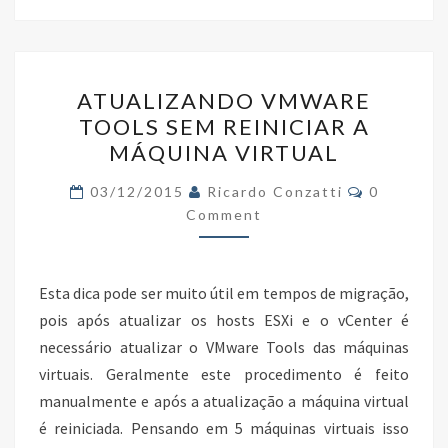
o
er
dI
e
o
n
ATUALIZANDO
k
ATUALIZANDO VMWARE
VMWARE
TOOLS SEM REINICIAR A
TOOLS
MÁQUINA VIRTUAL
SEM
REINICIAR
Comments
03/12/2015
Ricardo Conzatti
0
A
Comment
MÁQUINA
VIRTUAL
Esta dica pode ser muito útil em tempos de migração,
pois após atualizar os hosts ESXi e o vCenter é
necessário atualizar o VMware Tools das máquinas
virtuais. Geralmente este procedimento é feito
manualmente e após a atualização a máquina virtual
é reiniciada. Pensando em 5 máquinas virtuais isso