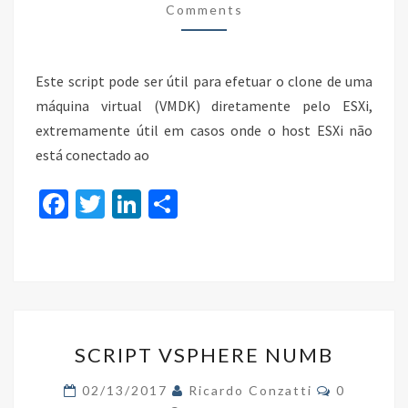
(SEM
Comments
VCENTER
SERVER)
Este script pode ser útil para efetuar o clone de uma
máquina virtual (VMDK) diretamente pelo ESXi,
extremamente útil em casos onde o host ESXi não
está conectado ao
Fa
T
Li
S
ce
wi
n
h
b
tt
ke
ar
o
er
dI
e
o
n
SCRIPT
k
SCRIPT VSPHERE NUMB
VSPHERE
NUMB
Comments
02/13/2017
Ricardo Conzatti
0