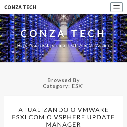
CONZA TECH
Togg
navig
CONZA TECH
Have You Tried Turning It Off And On Again?
Browsed By
Category:
ESXi
ATUALIZANDO
ATUALIZANDO O VMWARE
O
ESXI COM O VSPHERE UPDATE
VMWARE
MANAGER
ESXI