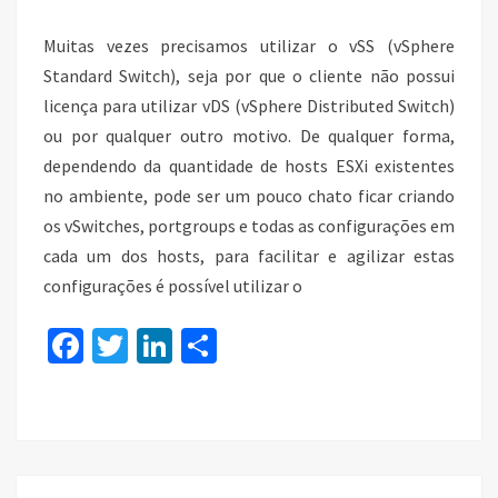
Muitas vezes precisamos utilizar o vSS (vSphere
Standard Switch), seja por que o cliente não possui
licença para utilizar vDS (vSphere Distributed Switch)
ou por qualquer outro motivo. De qualquer forma,
dependendo da quantidade de hosts ESXi existentes
no ambiente, pode ser um pouco chato ficar criando
os vSwitches, portgroups e todas as configurações em
cada um dos hosts, para facilitar e agilizar estas
configurações é possível utilizar o
Fa
T
Li
S
ce
wi
n
h
b
tt
ke
ar
o
er
dI
e
o
n