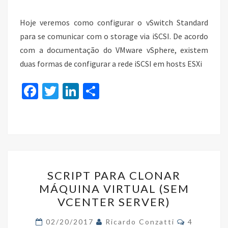
ESXI
Hoje veremos como configurar o vSwitch Standard
para se comunicar com o storage via iSCSI. De acordo
com a documentação do VMware vSphere, existem
duas formas de configurar a rede iSCSI em hosts ESXi
Fa
T
Li
S
ce
wi
n
h
b
tt
ke
ar
o
er
dI
e
o
n
SCRIPT
k
SCRIPT PARA CLONAR
PARA
MÁQUINA VIRTUAL (SEM
CLONAR
VCENTER SERVER)
MÁQUINA
VIRTUAL
Comments
02/20/2017
Ricardo Conzatti
4