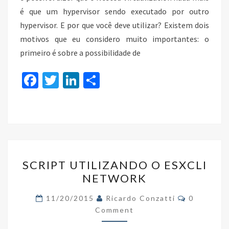
é que um hypervisor sendo executado por outro
hypervisor. E por que você deve utilizar? Existem dois
motivos que eu considero muito importantes: o
primeiro é sobre a possibilidade de
Fa
T
Li
S
ce
wi
n
h
b
tt
ke
ar
o
er
dI
e
o
n
SCRIPT
k
SCRIPT UTILIZANDO O ESXCLI
UTILIZANDO
NETWORK
O
ESXCLI
Comments
11/20/2015
Ricardo Conzatti
0
NETWORK
Comment