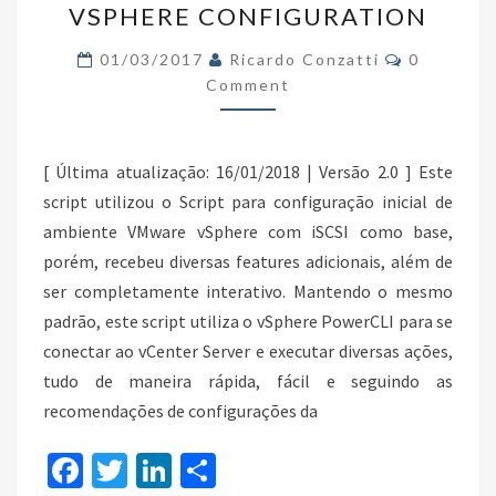
VSPHERE CONFIGURATION
AND
EASY
Comments
01/03/2017
Ricardo Conzatti
0
VSPHERE
Comment
CONFIGURATION
[ Última atualização: 16/01/2018 | Versão 2.0 ] Este
script utilizou o Script para configuração inicial de
ambiente VMware vSphere com iSCSI como base,
porém, recebeu diversas features adicionais, além de
ser completamente interativo. Mantendo o mesmo
padrão, este script utiliza o vSphere PowerCLI para se
conectar ao vCenter Server e executar diversas ações,
tudo de maneira rápida, fácil e seguindo as
recomendações de configurações da
Fa
T
Li
S