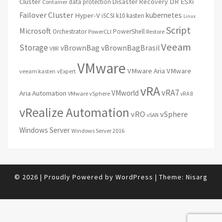
Cluster
Disaster Recovery
DR
ESXi
data protection
Container
Failover Cluster
kubernetes
Hyper-V
iSCSI
k10
kasten
Linux
Script
Microsoft
Orchestrator
PowerShell
PowerCLI
Restore
Veeam
Storage
vBrownBag
vBrownBagBrasil
VBR
VMware
VMware Aria
VMware
veeam kasten
vExpert
vRA
vRA7
VMworld
Aria Automation
VMware vSphere
vRA 8
vRealize Automation
vRO
vSphere
vSAN
Windows Server
Windows Server 2016
© 2026
|
Proudly Powered by
WordPress
|
Theme:
Nisarg