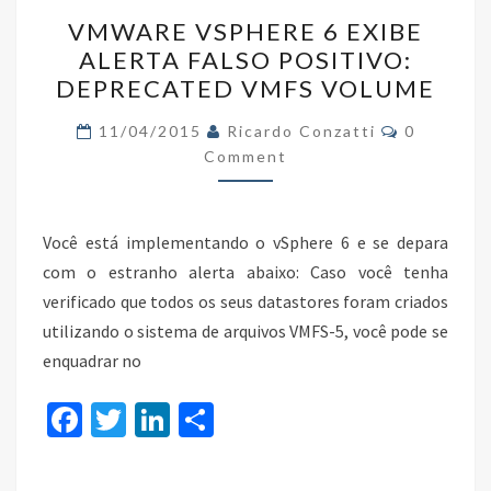
VMWARE
k
VMWARE VSPHERE 6 EXIBE
VSPHERE
ALERTA FALSO POSITIVO:
6
DEPRECATED VMFS VOLUME
EXIBE
ALERTA
Comments
11/04/2015
Ricardo Conzatti
0
FALSO
Comment
POSITIVO:
DEPRECATED
Você está implementando o vSphere 6 e se depara
VMFS
com o estranho alerta abaixo: Caso você tenha
VOLUME
verificado que todos os seus datastores foram criados
utilizando o sistema de arquivos VMFS-5, você pode se
enquadrar no
Fa
T
Li
S
ce
wi
n
h
b
tt
ke
ar