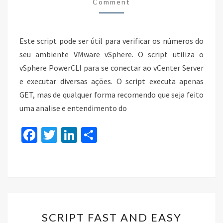
Comment
Este script pode ser útil para verificar os números do
seu ambiente VMware vSphere. O script utiliza o
vSphere PowerCLI para se conectar ao vCenter Server
e executar diversas ações. O script executa apenas
GET, mas de qualquer forma recomendo que seja feito
uma analise e entendimento do
Fa
T
Li
S
ce
wi
n
h
b
tt
ke
ar
o
er
dI
e
o
n
SCRIPT
k
SCRIPT FAST AND EASY
FAST