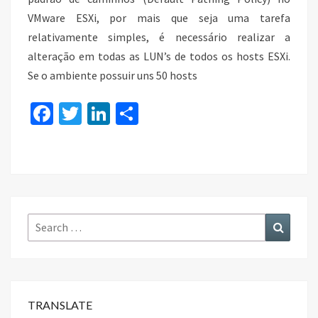
VMware ESXi, por mais que seja uma tarefa
relativamente simples, é necessário realizar a
alteração em todas as LUN’s de todos os hosts ESXi.
Se o ambiente possuir uns 50 hosts
Fa
T
Li
S
ce
wi
n
h
b
tt
ke
ar
o
er
dI
e
o
n
k
Search
Search
for:
TRANSLATE