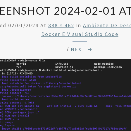
EENSHOT 2024-02-01 AT
hed
02/01/2024
At
888 × 462
In
Ambiente De Des
Docker E Visual Studio Code
/
NEXT →