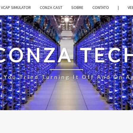
VCAP SIMULATOR
CONZA CAST
SOBRE
CONTATO
|
VE
CONZA TEC
 You Tried Turning It Off And On A