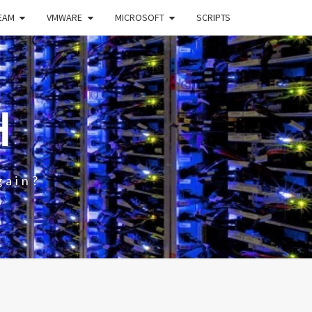
EAM
VMWARE
MICROSOFT
SCRIPTS
H
gain?