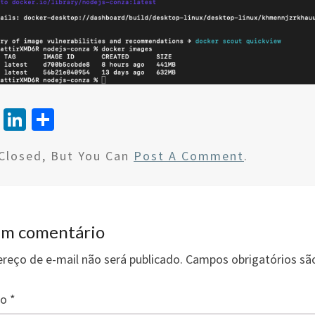
T
Li
S
wi
n
h
Closed, But You Can
Post A Comment
.
tt
ke
ar
er
dI
e
n
um comentário
reço de e-mail não será publicado.
Campos obrigatórios s
io
*