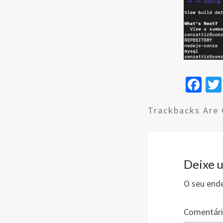
Fa
ce
Trackbacks Are 
b
o
o
k
Deixe 
O seu ende
Comentár