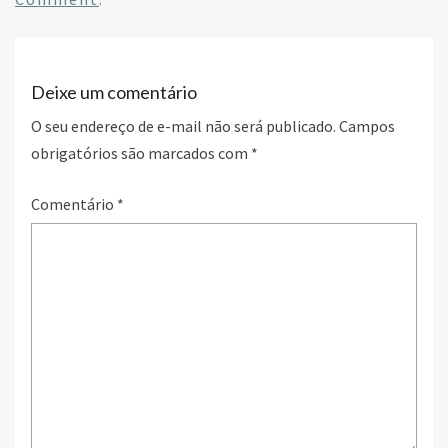
o
er
dI
e
o
n
k
Deixe um comentário
O seu endereço de e-mail não será publicado.
Campos
obrigatórios são marcados com
*
Comentário
*