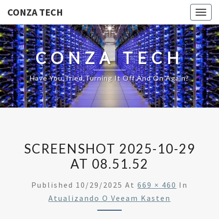
CONZA TECH
Togg
navig
CONZA TECH
Have You Tried Turning It Off And On Again?
SCREENSHOT 2025-10-29
AT 08.51.52
Published
10/29/2025
At
669 × 460
In
Atualizando O Veeam Kasten