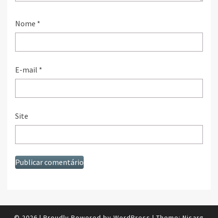
Nome
*
E-mail
*
Site
© 2026
|
Proudly Powered by
WordPress
|
Theme:
Nisarg