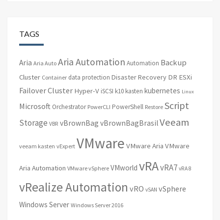
TAGS
Aria Automation
Backup
Aria
Automation
Aria Auto
Cluster
Disaster Recovery
DR
ESXi
data protection
Container
Failover Cluster
kubernetes
Hyper-V
iSCSI
k10
kasten
Linux
Script
Microsoft
Orchestrator
PowerShell
PowerCLI
Restore
Veeam
Storage
vBrownBag
vBrownBagBrasil
VBR
VMware
VMware Aria
VMware
veeam kasten
vExpert
vRA
vRA7
VMworld
Aria Automation
VMware vSphere
vRA 8
vRealize Automation
vRO
vSphere
vSAN
Windows Server
Windows Server 2016