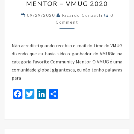
MENTOR – VMUG 2020
MENTOR
–
Comments
09/29/2020
Ricardo Conzatti
0
VMUG
Comment
2020
Não acreditei quando recebi o e-mail do time do VMUG
dizendo que eu havia sido o ganhador do VMUGie na
categoria Favorite Community Mentor. O VMUG é uma
comunidade global gigantesca, eu não tenho palavras
para
Fa
T
Li
S
ce
wi
n
h
b
tt
ke
ar
o
er
dI
e
o
n