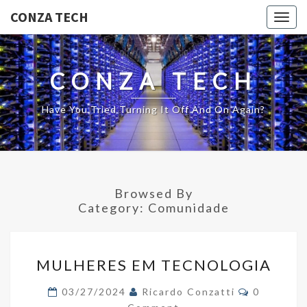
CONZA TECH
Togg
navig
CONZA TECH
Have You Tried Turning It Off And On Again?
Browsed By
Category:
Comunidade
MULHERES
MULHERES EM TECNOLOGIA
EM
TECNOLOGIA
Comments
03/27/2024
Ricardo Conzatti
0