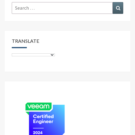
k
Search
Search
for:
TRANSLATE