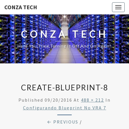
CONZA TECH
Togg
navig
CONZA TECH
Have You Tried Turning It Off And On Again?
CREATE-BLUEPRINT-8
Published
09/20/2016
At
488 × 212
In
Configurando Blueprint No VRA 7
← PREVIOUS
/