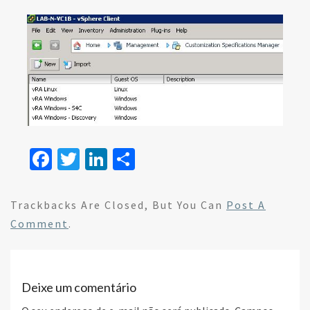
Fa
T
Li
S
ce
wi
n
h
b
tt
ke
ar
Trackbacks Are Closed, But You Can
Post A
o
er
dI
e
Comment
.
o
n
k
Deixe um comentário