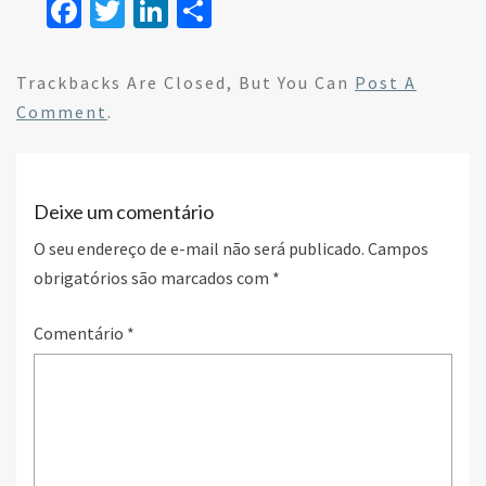
Fa
T
Li
S
ce
wi
n
h
b
tt
ke
ar
Trackbacks Are Closed, But You Can
Post A
o
er
dI
e
Comment
.
o
n
k
Deixe um comentário
O seu endereço de e-mail não será publicado.
Campos
obrigatórios são marcados com
*
Comentário
*