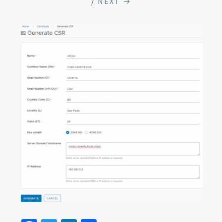
/
NEXT →