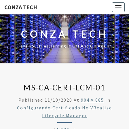
CONZA TECH
Togg
navig
CONZA TECH
Have You Tried Turning It Off And On Again?
MS-CA-CERT-LCM-01
Published
11/10/2020
At
904 × 885
In
Configurando Certificado No VRealize
Lifecycle Manager