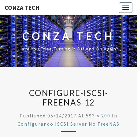
CONZA TECH
Togg
navig
CONZA TECH
Have You Tried Turning It Off And On Again?
CONFIGURE-ISCSI-
FREENAS-12
Published
05/14/2017
At
593 × 200
In
Configurando ISCSI Server No FreeNAS