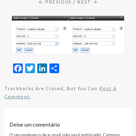
← PREVIOUS
/
NEXT →
Fa
T
Li
S
ce
wi
n
h
b
tt
ke
ar
Trackbacks Are Closed, But You Can
Post A
o
er
dI
e
Comment
.
o
n
k
Deixe um comentário
O seu endereço de e-mail não será publicado.
Campos