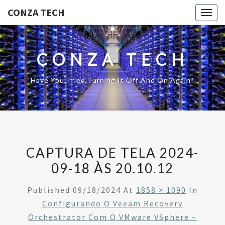
CONZA TECH
Togg
navig
CONZA TECH
Have You Tried Turning It Off And On Again?
CAPTURA DE TELA 2024-
09-18 ÀS 20.10.12
Published
09/18/2024
At
1858 × 1090
In
Configurando O Veeam Recovery
Orchestrator Com O VMware VSphere –