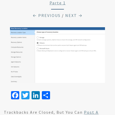
Parte 1
← PREVIOUS
/
NEXT →
Fa
T
Li
S
ce
wi
n
h
b
tt
ke
ar
Trackbacks Are Closed, But You Can
Post A