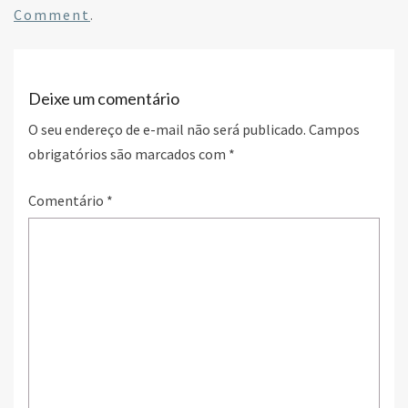
o
er
dI
e
Comment
.
o
n
k
Deixe um comentário
O seu endereço de e-mail não será publicado.
Campos
obrigatórios são marcados com
*
Comentário
*