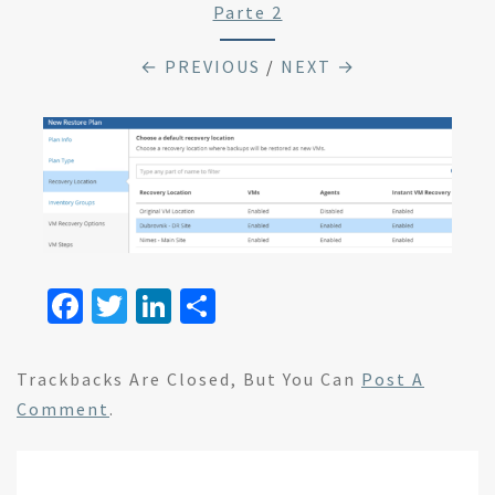
Parte 2
← PREVIOUS
/
NEXT →
Fa
T
Li
S
ce
wi
n
h
b
tt
ke
ar
Trackbacks Are Closed, But You Can
Post A
o
er
dI
e
Comment
.
o
n
k