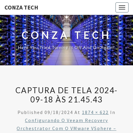
CONZA TECH
Togg
navig
CONZA TECH
Have You Tried Turning It Off And On Again?
CAPTURA DE TELA 2024-
09-18 ÀS 21.45.43
Published
09/18/2024
At
1874 × 622
In
Configurando O Veeam Recovery
Orchestrator Com O VMware VSphere –