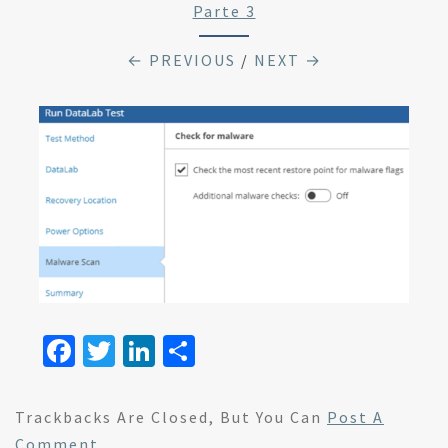
Parte 3
← PREVIOUS
/
NEXT →
Fa
T
Li
S
ce
wi
n
h
b
tt
ke
ar
Trackbacks Are Closed, But You Can
Post A
o
er
dI
e
Comment
.