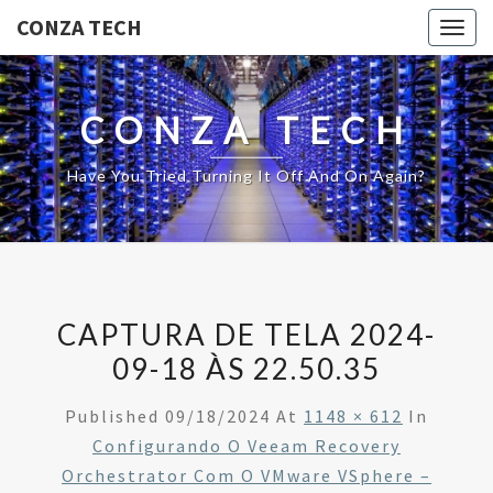
CONZA TECH
Togg
navig
CONZA TECH
Have You Tried Turning It Off And On Again?
CAPTURA DE TELA 2024-
09-18 ÀS 22.50.35
Published
09/18/2024
At
1148 × 612
In
Configurando O Veeam Recovery
Orchestrator Com O VMware VSphere –