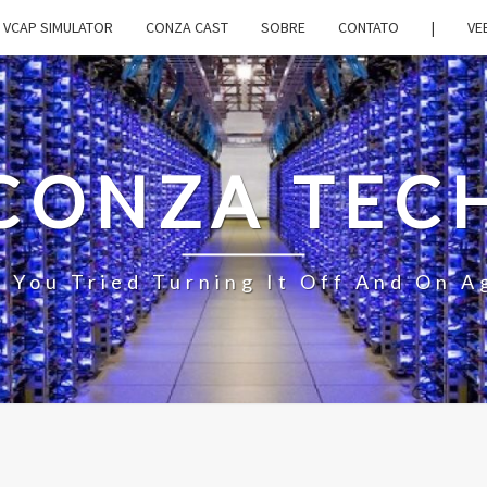
VCAP SIMULATOR
CONZA CAST
SOBRE
CONTATO
|
VE
CONZA TEC
 You Tried Turning It Off And On A