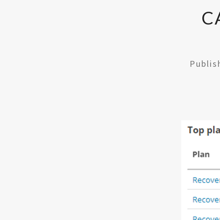
C
Publi