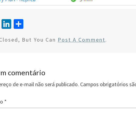
T
Li
S
wi
n
h
Closed, But You Can
Post A Comment
.
tt
ke
ar
er
dI
e
n
um comentário
reço de e-mail não será publicado.
Campos obrigatórios s
io
*