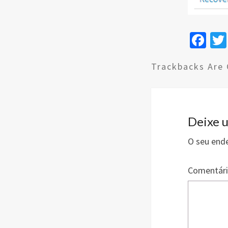
Fa
ce
Trackbacks Are 
b
o
o
k
Deixe 
O seu ende
Comentár