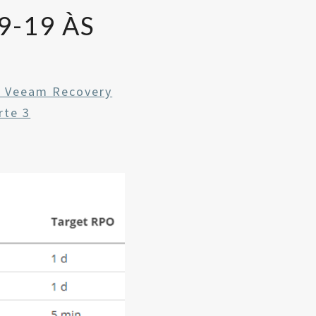
-19 ÀS
O Veeam Recovery
rte 3