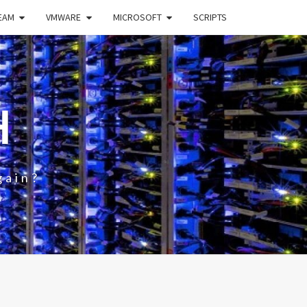
EAM
VMWARE
MICROSOFT
SCRIPTS
H
gain?