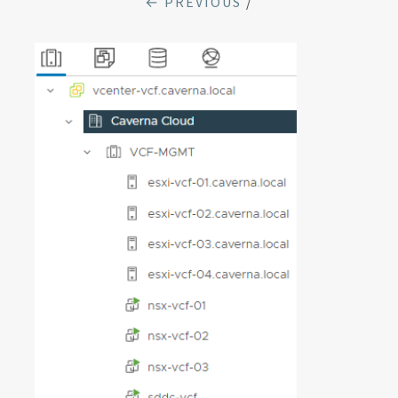
← PREVIOUS
/