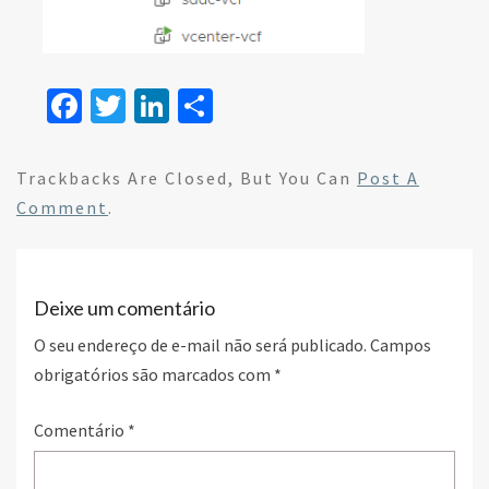
Fa
T
Li
S
ce
wi
n
h
b
tt
ke
ar
Trackbacks Are Closed, But You Can
Post A
o
er
dI
e
Comment
.
o
n
k
Deixe um comentário
O seu endereço de e-mail não será publicado.
Campos
obrigatórios são marcados com
*
Comentário
*