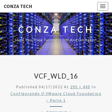
CONZA TECH
Togg
navig
CONZA TECH
Have You Tried Turning It Off And On Again?
VCF_WLD_16
Published
04/17/2022
At
295 × 449
In
Configurando O VMware Cloud Foundation
– Parte 1