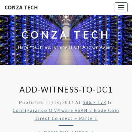
CONZA TECH
Togg
navig
CONZA TECH
Have You Tried Turning It Off And On Again?
ADD-WITNESS-TO-DC1
Published
11/14/2017
At
586 × 173
In
Configurando O VMware VSAN 2 Node Com
Direct Connect – Parte 1