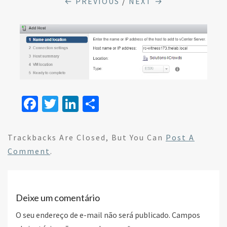
← PREVIOUS
/
NEXT →
Fa
T
Li
S
ce
wi
n
h
b
tt
ke
ar
Trackbacks Are Closed, But You Can
Post A
o
er
dI
e
Comment
.
o
n
k
Deixe um comentário
O seu endereço de e-mail não será publicado.
Campos