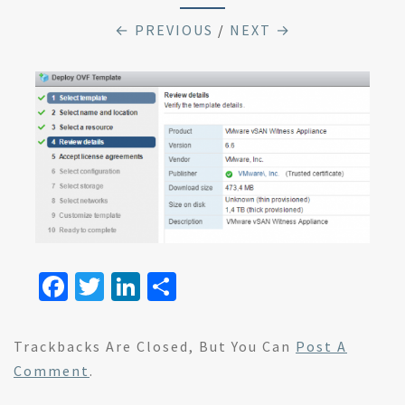
← PREVIOUS
/
NEXT →
Fa
T
Li
S
ce
wi
n
h
b
tt
ke
ar
Trackbacks Are Closed, But You Can
Post A
o
er
dI
e
Comment
.
o
n