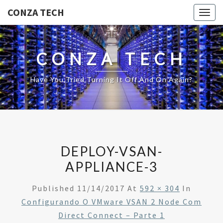
CONZA TECH
Togg
navig
CONZA TECH
Have You Tried Turning It Off And On Again?
DEPLOY-VSAN-
APPLIANCE-3
Published
11/14/2017
At
592 × 304
In
Configurando O VMware VSAN 2 Node Com
Direct Connect – Parte 1