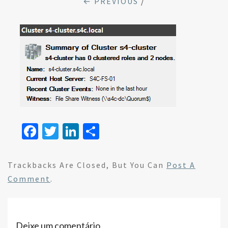
← PREVIOUS
/
Fa
T
Li
S
ce
wi
n
h
b
tt
ke
ar
Trackbacks Are Closed, But You Can
Post A
o
er
dI
e
Comment
.
o
n
k
Deixe um comentário