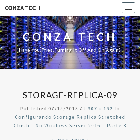
CONZA TECH
Togg
navig
CONZA TECH
Have You Tried Turning It Off And On Again?
STORAGE-REPLICA-09
Published
07/15/2018
At
307 × 162
In
Configurando Storage Replica Stretched
Cluster No Windows Server 2016 – Parte 3