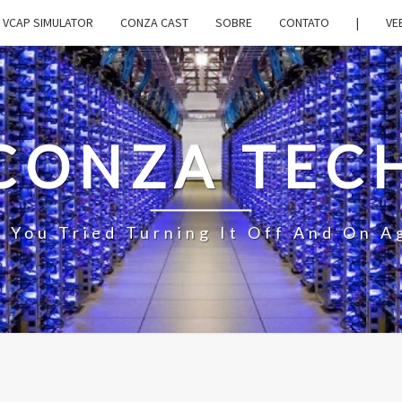
VCAP SIMULATOR
CONZA CAST
SOBRE
CONTATO
|
VE
CONZA TEC
 You Tried Turning It Off And On A