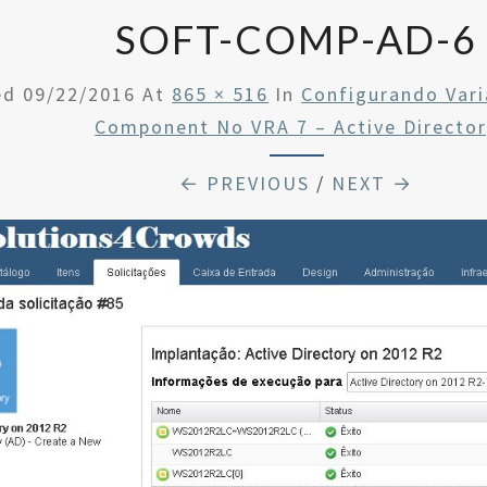
SOFT-COMP-AD-6
ed
09/22/2016
At
865 × 516
In
Configurando Var
Component No VRA 7 – Active Directo
← PREVIOUS
/
NEXT →