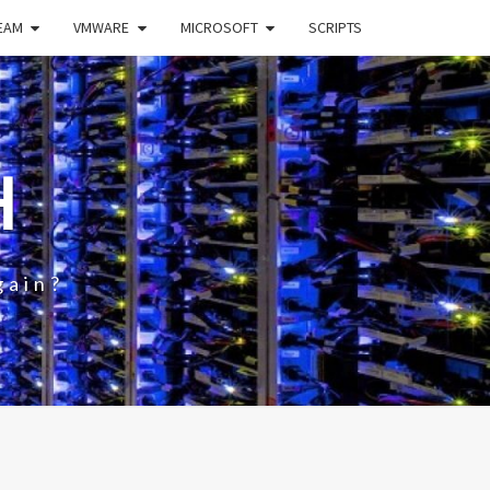
EAM
VMWARE
MICROSOFT
SCRIPTS
H
gain?