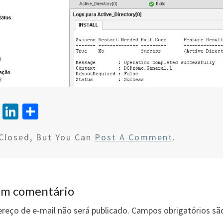
T
Li
S
wi
n
h
Closed, But You Can
Post A Comment
.
tt
ke
ar
er
dI
e
n
um comentário
reço de e-mail não será publicado.
Campos obrigatórios s