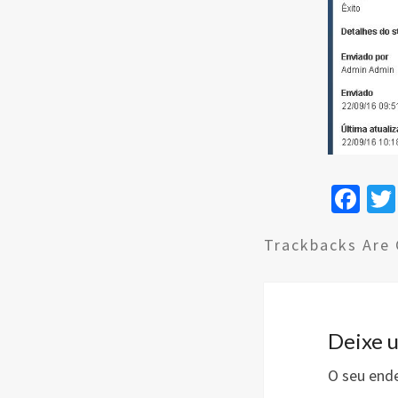
Fa
ce
Trackbacks Are 
b
o
o
k
Deixe 
O seu ende