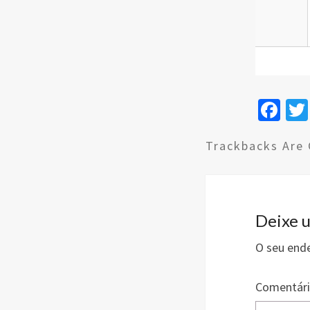
Fa
ce
Trackbacks Are 
b
o
o
k
Deixe 
O seu ende
Comentár