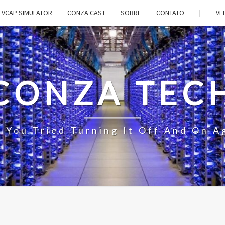
VCAP SIMULATOR
CONZA CAST
SOBRE
CONTATO
|
VE
CONZA TEC
 You Tried Turning It Off And On A