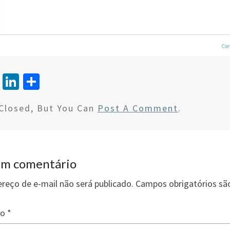
T
Li
S
wi
n
h
Closed, But You Can
Post A Comment
.
tt
ke
ar
er
dI
e
n
um comentário
reço de e-mail não será publicado.
Campos obrigatórios s
io
*