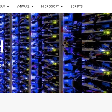
EAM
VMWARE
MICROSOFT
SCRIPTS
H
gain?