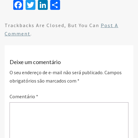
Fa
T
Li
S
ce
wi
n
h
b
tt
ke
ar
Trackbacks Are Closed, But You Can
Post A
o
er
dI
e
Comment
.
o
n
k
Deixe um comentário
O seu endereço de e-mail não será publicado.
Campos
obrigatórios são marcados com
*
Comentário
*