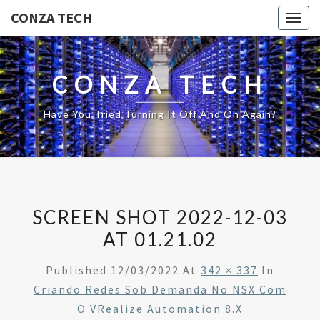
CONZA TECH
Togg
navig
CONZA TECH
Have You Tried Turning It Off And On Again?
SCREEN SHOT 2022-12-03
AT 01.21.02
Published
12/03/2022
At
342 × 337
In
Criando Redes Sob Demanda No NSX Com
O VRealize Automation 8.x