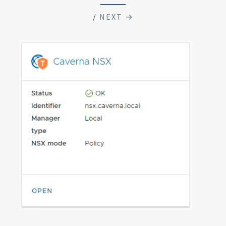
/
NEXT →