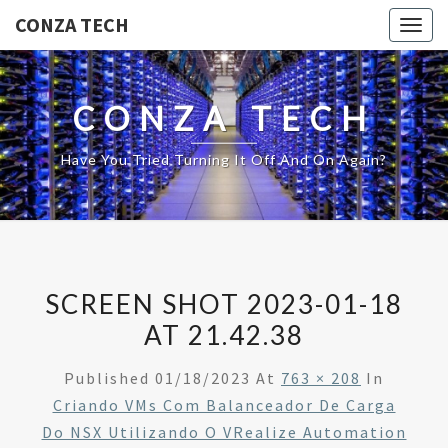
CONZA TECH
Togg
navig
CONZA TECH
Have You Tried Turning It Off And On Again?
SCREEN SHOT 2023-01-18
AT 21.42.38
Published
01/18/2023
At
763 × 208
In
Criando VMs Com Balanceador De Carga
Do NSX Utilizando O VRealize Automation