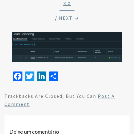
8.x
/
NEXT →
Fa
T
Li
S
ce
wi
n
h
b
tt
ke
ar
Trackbacks Are Closed, But You Can
Post A
o
er
dI
e
Comment
.
o
n
k
Deixe um comentário