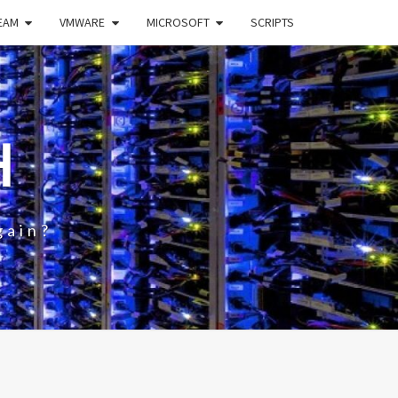
EAM
VMWARE
MICROSOFT
SCRIPTS
H
gain?