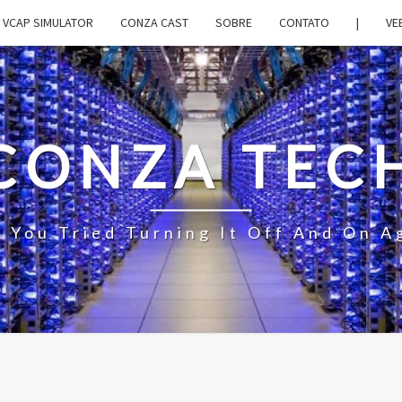
VCAP SIMULATOR
CONZA CAST
SOBRE
CONTATO
|
VE
CONZA TEC
 You Tried Turning It Off And On A