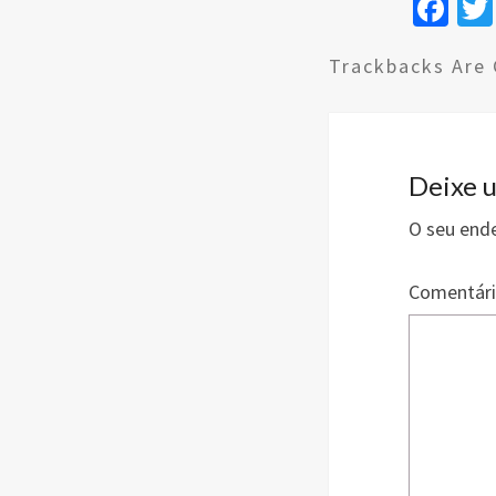
Fa
ce
Trackbacks Are 
b
o
o
k
Deixe 
O seu ende
Comentár