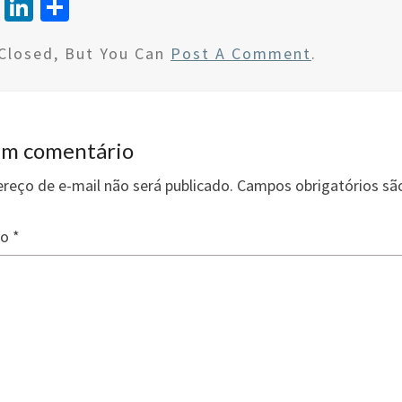
T
Li
S
wi
n
h
Closed, But You Can
Post A Comment
.
tt
ke
ar
er
dI
e
n
um comentário
reço de e-mail não será publicado.
Campos obrigatórios s
io
*