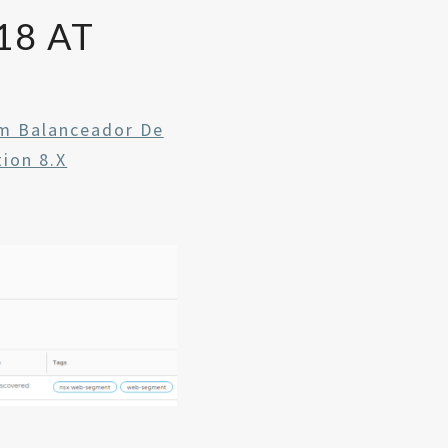
18 AT
m Balanceador De
ion 8.x