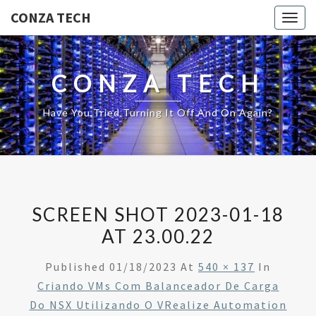
CONZA TECH
Togg
navig
CONZA TECH
Have You Tried Turning It Off And On Again?
SCREEN SHOT 2023-01-18
AT 23.00.22
Published
01/18/2023
At
540 × 137
In
Criando VMs Com Balanceador De Carga
Do NSX Utilizando O VRealize Automation