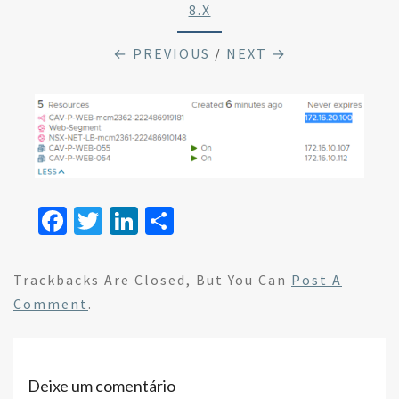
8.x
← PREVIOUS
/
NEXT →
Fa
T
Li
S
ce
wi
n
h
b
tt
ke
ar
Trackbacks Are Closed, But You Can
Post A
o
er
dI
e
Comment
.
o
n
k
Deixe um comentário