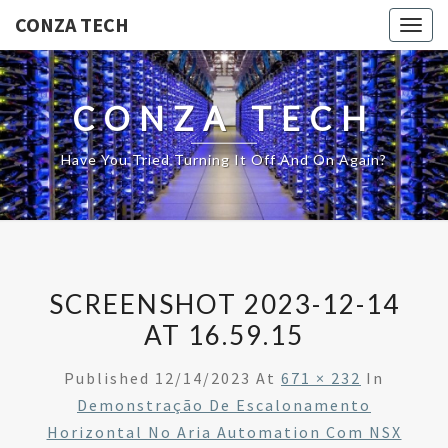
CONZA TECH
Togg
navig
CONZA TECH
Have You Tried Turning It Off And On Again?
SCREENSHOT 2023-12-14
AT 16.59.15
Published
12/14/2023
At
671 × 232
In
Demonstração De Escalonamento
Horizontal No Aria Automation Com NSX