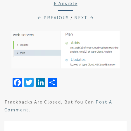
E Ansible
← PREVIOUS
/
NEXT →
Fa
T
Li
S
ce
wi
n
h
b
tt
ke
ar
Trackbacks Are Closed, But You Can
Post A
o
er
dI
e
Comment
.
o
n
k