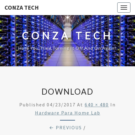
CONZA TECH
Togg
navig
CONZA TECH
Have You Tried Turning It Off And On Again?
DOWNLOAD
Published
04/23/2017
At
640 × 480
In
Hardware Para Home Lab
← PREVIOUS
/