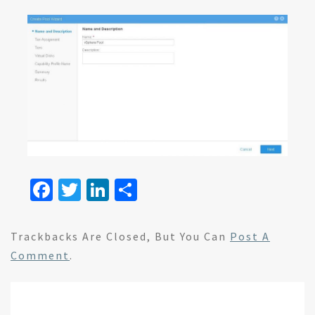
Fa
T
Li
S
ce
wi
n
h
b
tt
ke
ar
Trackbacks Are Closed, But You Can
Post A
o
er
dI
e
Comment
.
o
n
k