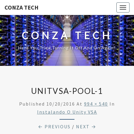
CONZA TECH
Togg
navig
CONZA TECH
Have You Tried Turning It Off And On Again?
UNITVSA-POOL-1
Published
10/20/2016
At
994 × 540
In
Instalando O Unity VSA
← PREVIOUS
/
NEXT →