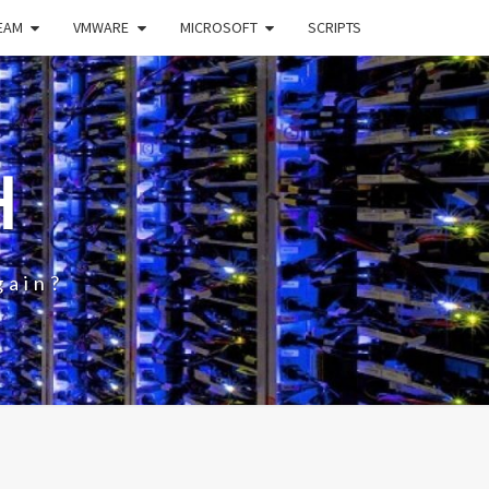
EAM
VMWARE
MICROSOFT
SCRIPTS
H
gain?