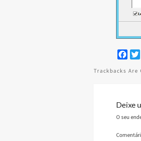
Fa
ce
Trackbacks Are 
b
o
o
k
Deixe 
O seu ende
Comentár