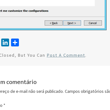
T
Li
S
wi
n
h
Closed, But You Can
Post A Comment
.
tt
ke
ar
er
dI
e
n
um comentário
reço de e-mail não será publicado.
Campos obrigatórios s
io
*