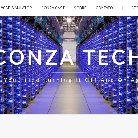
VCAP SIMULATOR
CONZA CAST
SOBRE
CONTATO
|
VE
CONZA TEC
 You Tried Turning It Off And On A