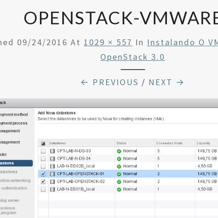
OPENSTACK-VMWARE
shed
09/24/2016
At
1029 × 557
In
Instalando O V
OpenStack 3.0
← PREVIOUS
/
NEXT →