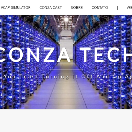
VCAP SIMULATOR
CONZA CAST
SOBRE
CONTATO
|
VE
CONZA TEC
 You Tried Turning It Off And On A