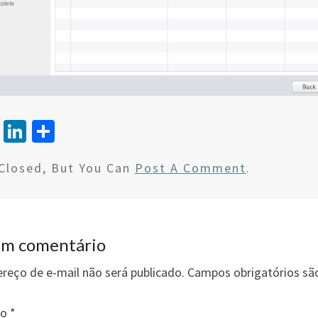
T
Li
S
wi
n
h
Closed, But You Can
Post A Comment
.
tt
ke
ar
er
dI
e
n
um comentário
reço de e-mail não será publicado.
Campos obrigatórios s
io
*