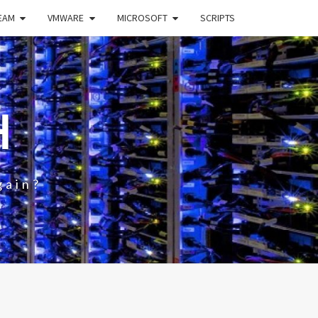
EAM
VMWARE
MICROSOFT
SCRIPTS
H
gain?