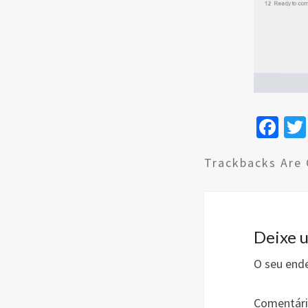
Fa
ce
Trackbacks Are 
b
o
o
k
Deixe 
O seu ende
Comentár