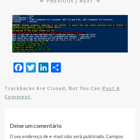
← PREVIOUS
/
NEXT →
Fa
T
Li
S
ce
wi
n
h
b
tt
ke
ar
Trackbacks Are Closed, But You Can
Post A
o
er
dI
e
Comment
.
o
n
k
Deixe um comentário
O seu endereço de e-mail não será publicado.
Campos