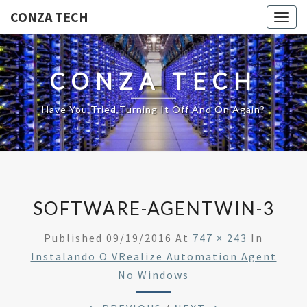
CONZA TECH
Togg
navig
CONZA TECH
Have You Tried Turning It Off And On Again?
SOFTWARE-AGENTWIN-3
Published
09/19/2016
At
747 × 243
In
Instalando O VRealize Automation Agent
No Windows