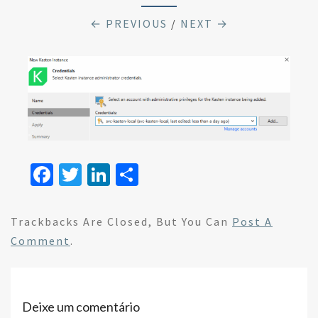
← PREVIOUS
/
NEXT →
Fa
T
Li
S
ce
wi
n
h
b
tt
ke
ar
Trackbacks Are Closed, But You Can
Post A
o
er
dI
e
Comment
.
o
n
k
Deixe um comentário