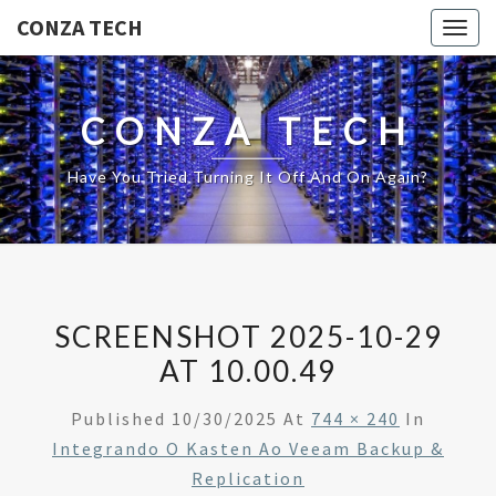
CONZA TECH
Togg
navig
CONZA TECH
Have You Tried Turning It Off And On Again?
SCREENSHOT 2025-10-29
AT 10.00.49
Published
10/30/2025
At
744 × 240
In
Integrando O Kasten Ao Veeam Backup &
Replication