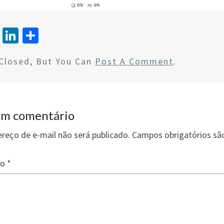
T
Li
S
wi
n
h
Closed, But You Can
Post A Comment
.
tt
ke
ar
er
dI
e
n
um comentário
reço de e-mail não será publicado.
Campos obrigatórios s
io
*