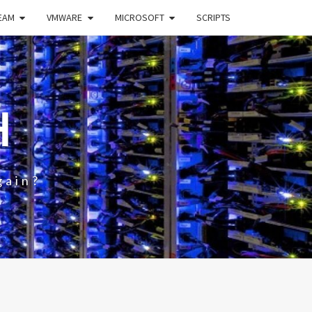
EAM
VMWARE
MICROSOFT
SCRIPTS
H
gain?