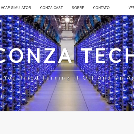
VCAP SIMULATOR
CONZA CAST
SOBRE
CONTATO
|
VE
CONZA TEC
 You Tried Turning It Off And On A