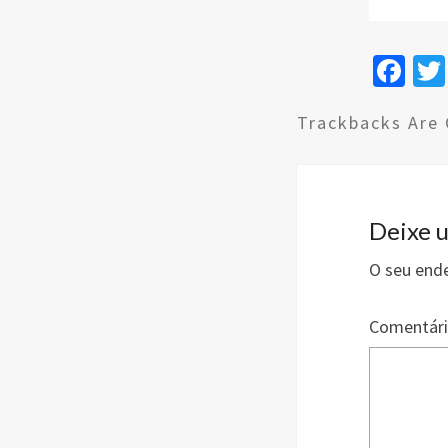
Fa
ce
Trackbacks Are 
b
o
o
k
Deixe 
O seu ende
Comentár