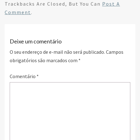
b
tt
ke
ar
Trackbacks Are Closed, But You Can
Post A
o
er
dI
e
Comment
.
o
n
k
Deixe um comentário
O seu endereço de e-mail não será publicado.
Campos
obrigatórios são marcados com
*
Comentário
*