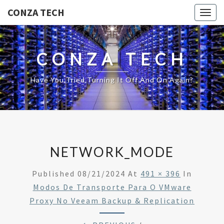
CONZA TECH
Togg
navig
CONZA TECH
Have You Tried Turning It Off And On Again?
NETWORK_MODE
Published
08/21/2024
At
491 × 396
In
Modos De Transporte Para O VMware
Proxy No Veeam Backup & Replication