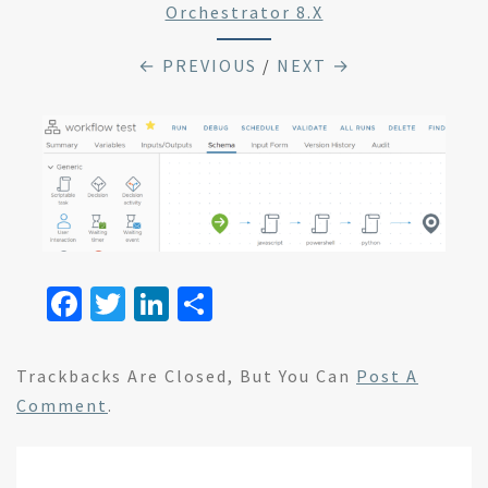
Orchestrator 8.x
← PREVIOUS
/
NEXT →
Fa
T
Li
S
ce
wi
n
h
b
tt
ke
ar
Trackbacks Are Closed, But You Can
Post A
o
er
dI
e
Comment
.
o
n
k