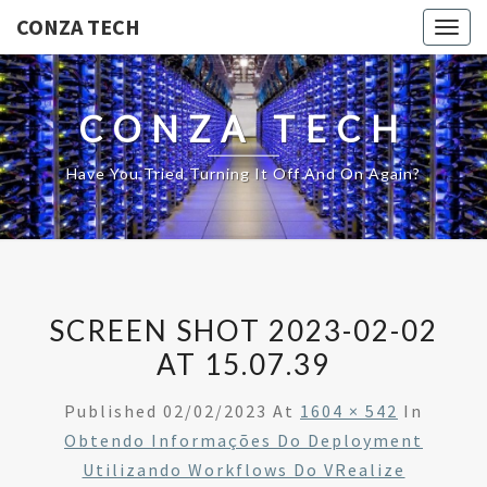
CONZA TECH
Togg
navig
CONZA TECH
Have You Tried Turning It Off And On Again?
SCREEN SHOT 2023-02-02
AT 15.07.39
Published
02/02/2023
At
1604 × 542
In
Obtendo Informações Do Deployment
Utilizando Workflows Do VRealize