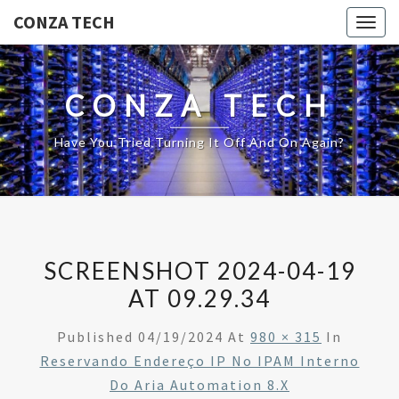
CONZA TECH
Togg
navig
CONZA TECH
Have You Tried Turning It Off And On Again?
SCREENSHOT 2024-04-19
AT 09.29.34
Published
04/19/2024
At
980 × 315
In
Reservando Endereço IP No IPAM Interno
Do Aria Automation 8.x