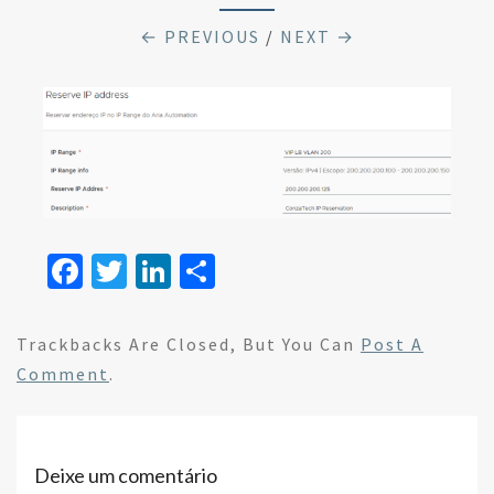
← PREVIOUS
/
NEXT →
Fa
T
Li
S
ce
wi
n
h
b
tt
ke
ar
Trackbacks Are Closed, But You Can
Post A
o
er
dI
e
Comment
.
o
n
k
Deixe um comentário