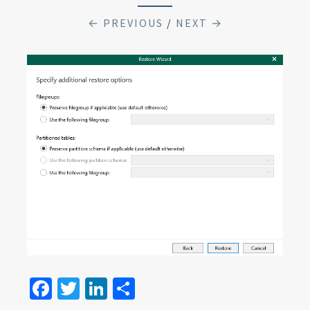
← PREVIOUS
/
NEXT →
Fa
T
Li
S