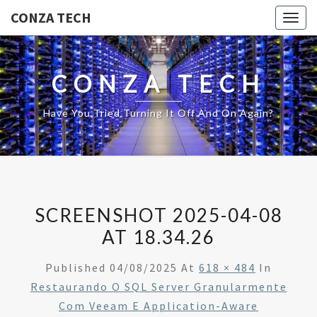
CONZA TECH
Togg
navig
CONZA TECH
Have You Tried Turning It Off And On Again?
SCREENSHOT 2025-04-08
AT 18.34.26
Published
04/08/2025
At
618 × 484
In
Restaurando O SQL Server Granularmente
Com Veeam E Application-Aware