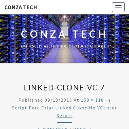
CONZA TECH
Togg
navig
CONZA TECH
Have You Tried Turning It Off And On Again?
LINKED-CLONE-VC-7
Published
09/13/2016
At
158 × 118
In
Script Para Criar Linked Clone No VCenter
Server