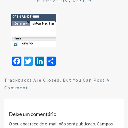
← PREVIOUS
/
NEXT →
Fa
T
Li
S
ce
wi
n
h
b
tt
ke
ar
Trackbacks Are Closed, But You Can
Post A
o
er
dI
e
Comment
.
o
n
k
Deixe um comentário
O seu endereço de e-mail não será publicado.
Campos