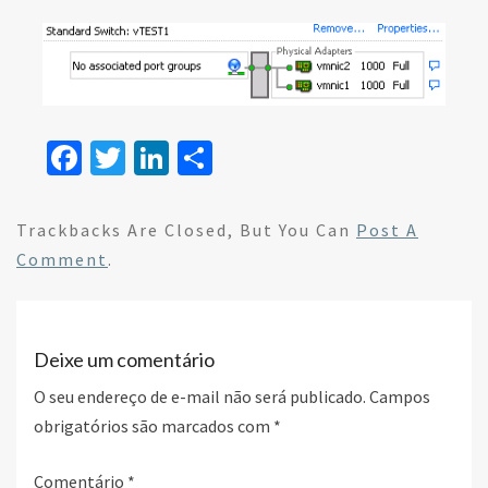
Fa
T
Li
S
ce
wi
n
h
b
tt
ke
ar
Trackbacks Are Closed, But You Can
Post A
o
er
dI
e
Comment
.
o
n
k
Deixe um comentário
O seu endereço de e-mail não será publicado.
Campos
obrigatórios são marcados com
*
Comentário
*