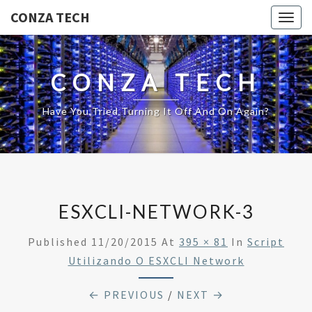
CONZA TECH
Togg
navig
CONZA TECH
Have You Tried Turning It Off And On Again?
ESXCLI-NETWORK-3
Published
11/20/2015
At
395 × 81
In
Script
Utilizando O ESXCLI Network
← PREVIOUS
/
NEXT →