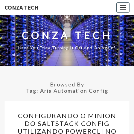
CONZA TECH
Togg
navig
CONZA TECH
Have You Tried Turning It Off And On Again?
Browsed By
Tag:
Aria Automation Config
CONFIGURANDO
CONFIGURANDO O MINION
O
DO SALTSTACK CONFIG
MINION
UTILIZANDO POWERCLI NO
DO