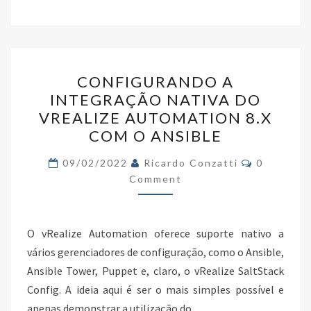
b
tt
ke
ar
o
er
dI
e
o
n
CONFIGURANDO
k
CONFIGURANDO A
A
INTEGRAÇÃO NATIVA DO
INTEGRAÇÃO
VREALIZE AUTOMATION 8.X
NATIVA
COM O ANSIBLE
DO
Comments
VREALIZE
09/02/2022
Ricardo Conzatti
0
Comment
AUTOMATION
8.X
COM
O vRealize Automation oferece suporte nativo a
O
vários gerenciadores de configuração, como o Ansible,
ANSIBLE
Ansible Tower, Puppet e, claro, o vRealize SaltStack
Config. A ideia aqui é ser o mais simples possível e
apenas demonstrar a utilização do