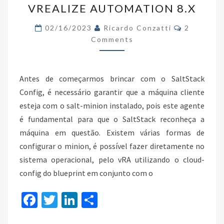
VREALIZE AUTOMATION 8.X
SALTSTACK
Comments
CONFIG
02/16/2023
Ricardo Conzatti
2
Comments
UTILIZANDO
POWERCLI
NO
Antes de começarmos brincar com o SaltStack
VREALIZE
Config, é necessário garantir que a máquina cliente
AUTOMATION
esteja com o salt-minion instalado, pois este agente
8.X
é fundamental para que o SaltStack reconheça a
máquina em questão. Existem várias formas de
configurar o minion, é possível fazer diretamente no
sistema operacional, pelo vRA utilizando o cloud-
config do blueprint em conjunto com o
Fa
T
Li
S
ce
wi
n
h