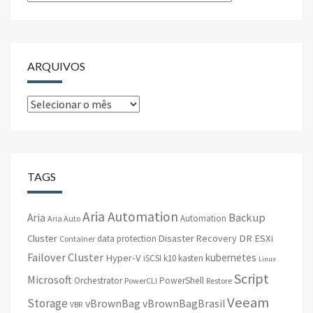
ARQUIVOS
Arquivos
TAGS
Aria Automation
Backup
Aria
Automation
Aria Auto
Cluster
Disaster Recovery
DR
ESXi
data protection
Container
Failover Cluster
kubernetes
Hyper-V
iSCSI
k10
kasten
Linux
Script
Microsoft
Orchestrator
PowerShell
PowerCLI
Restore
Veeam
Storage
vBrownBag
vBrownBagBrasil
VBR