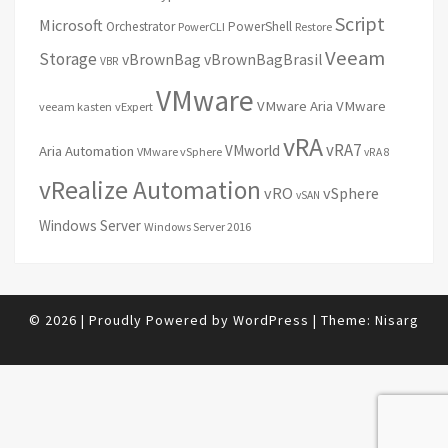
Script
Microsoft
Orchestrator
PowerShell
PowerCLI
Restore
Veeam
Storage
vBrownBag
vBrownBagBrasil
VBR
VMware
VMware Aria
VMware
veeam kasten
vExpert
vRA
vRA7
VMworld
Aria Automation
VMware vSphere
vRA 8
vRealize Automation
vRO
vSphere
vSAN
Windows Server
Windows Server 2016
© 2026
|
Proudly Powered by
WordPress
|
Theme:
Nisarg