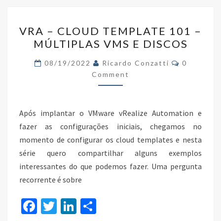
o
n
VRA
k
VRA – CLOUD TEMPLATE 101 –
–
MÚLTIPLAS VMS E DISCOS
CLOUD
TEMPLATE
Comments
08/19/2022
Ricardo Conzatti
0
101
Comment
–
MÚLTIPLAS
Após implantar o VMware vRealize Automation e
VMS
fazer as configurações iniciais, chegamos no
E
momento de configurar os cloud templates e nesta
DISCOS
série quero compartilhar alguns exemplos
interessantes do que podemos fazer. Uma pergunta
recorrente é sobre
Fa
T
Li
S