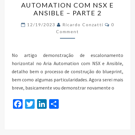
AUTOMATION COM NSX E
NO
ANSIBLE – PARTE 2
ARIA
Comments
AUTOMATION
12/19/2023
Ricardo Conzatti
0
Comment
COM
NSX
E
No artigo demonstração de escalonamento
ANSIBLE
horizontal no Aria Automation com NSX e Ansible,
–
detalho bem o processo de construção do blueprint,
PARTE
bem como algumas particularidades. Agora serei mais
2
breve, basicamente vou demonstrar novamente o
Fa
T
Li
S
ce
wi
n
h
b
tt
ke
ar
o
er
dI
e