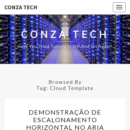
CONZA TECH
Togg
navig
CONZA TECH
Have You Tried Turning It Off And On Again?
Browsed By
Tag:
Cloud Template
DEMONSTRAÇÃO
DEMONSTRAÇÃO DE
DE
ESCALONAMENTO
ESCALONAMENTO
HORIZONTAL NO ARIA
HORIZONTAL