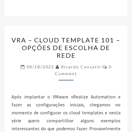
ce
wi
n
h
b
tt
ke
ar
o
er
dI
e
o
n
VRA
k
VRA – CLOUD TEMPLATE 101 –
–
OPÇÕES DE ESCOLHA DE
CLOUD
REDE
TEMPLATE
101
Comments
08/18/2022
Ricardo Conzatti
0
–
Comment
OPÇÕES
DE
Após implantar o VMware vRealize Automation e
ESCOLHA
fazer as configurações iniciais, chegamos no
DE
momento de configurar os cloud templates e nesta
REDE
série quero compartilhar alguns exemplos
interessantes do que podemos fazer. Provavelmente