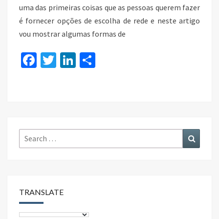
uma das primeiras coisas que as pessoas querem fazer
é fornecer opções de escolha de rede e neste artigo
vou mostrar algumas formas de
Fa
T
Li
S
ce
wi
n
h
b
tt
ke
ar
o
er
dI
e
o
n
k
Search
Search
for:
TRANSLATE