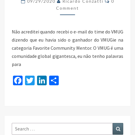
09/29/2020
Ricardo Conzatti
0
VMUG
Comment
2020
Não acreditei quando recebi o e-mail do time do VMUG
dizendo que eu havia sido o ganhador do VMUGie na
categoria Favorite Community Mentor. O VMUG é uma
comunidade global gigantesca, eu não tenho palavras
para
Fa
T
Li
S
ce
wi
n
h
b
tt
ke
ar
o
er
dI
e
o
n
k
Search
Search
for: