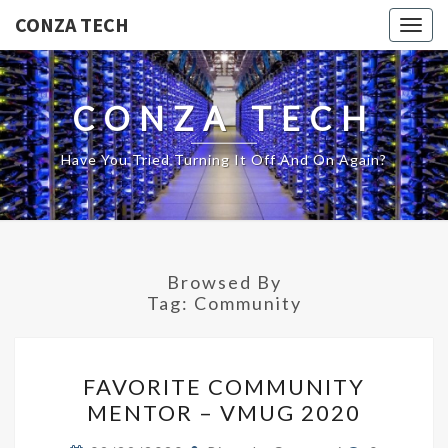
CONZA TECH
Togg
navig
CONZA TECH
Have You Tried Turning It Off And On Again?
Browsed By
Tag:
Community
FAVORITE
FAVORITE COMMUNITY
COMMUNITY
MENTOR – VMUG 2020
MENTOR
–
Comments