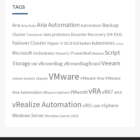
TAGS
Aria Automation
Backup
Aria
Automation
Aria Auto
Cluster
Disaster Recovery
DR
ESXi
data protection
Container
Failover Cluster
kubernetes
Hyper-V
iSCSI
k10
kasten
Linux
Script
Microsoft
Orchestrator
PowerShell
PowerCLI
Restore
Veeam
Storage
vBrownBag
vBrownBagBrasil
VBR
VMware
VMware Aria
VMware
veeam kasten
vExpert
vRA
vRA7
VMworld
Aria Automation
VMware vSphere
vRA 8
vRealize Automation
vRO
vSphere
vSAN
Windows Server
Windows Server 2016