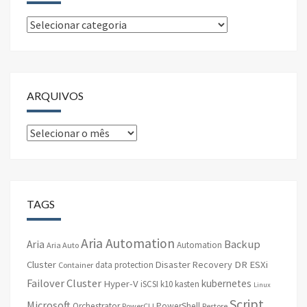
Categorias
ARQUIVOS
Arquivos
TAGS
Aria Automation
Backup
Aria
Automation
Aria Auto
Cluster
Disaster Recovery
DR
ESXi
data protection
Container
Failover Cluster
kubernetes
Hyper-V
iSCSI
k10
kasten
Linux
Script
Microsoft
Orchestrator
PowerShell
PowerCLI
Restore