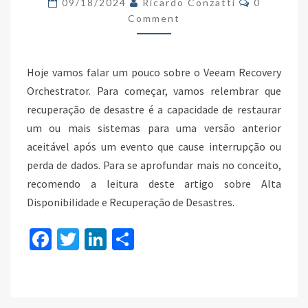
09/18/2024
Ricardo Conzatti
0
ORCHESTRATOR
Comment
Hoje vamos falar um pouco sobre o Veeam Recovery
Orchestrator. Para começar, vamos relembrar que
recuperação de desastre é a capacidade de restaurar
um ou mais sistemas para uma versão anterior
aceitável após um evento que cause interrupção ou
perda de dados. Para se aprofundar mais no conceito,
recomendo a leitura deste artigo sobre Alta
Disponibilidade e Recuperação de Desastres.
Fa
T
Li
S
ce
wi
n
h
b
tt
ke
ar
o
er
dI
e