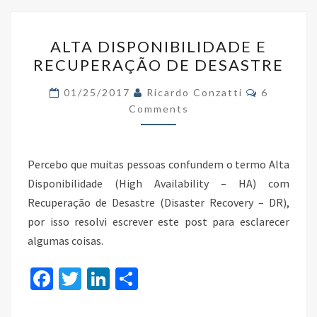
o
n
ALTA
k
ALTA DISPONIBILIDADE E
DISPONIBILIDADE
RECUPERAÇÃO DE DESASTRE
E
RECUPERAÇÃO
Comments
01/25/2017
Ricardo Conzatti
6
DE
Comments
DESASTRE
Percebo que muitas pessoas confundem o termo Alta
Disponibilidade (High Availability – HA) com
Recuperação de Desastre (Disaster Recovery – DR),
por isso resolvi escrever este post para esclarecer
algumas coisas.
Fa
T
Li
S
ce
wi
n
h