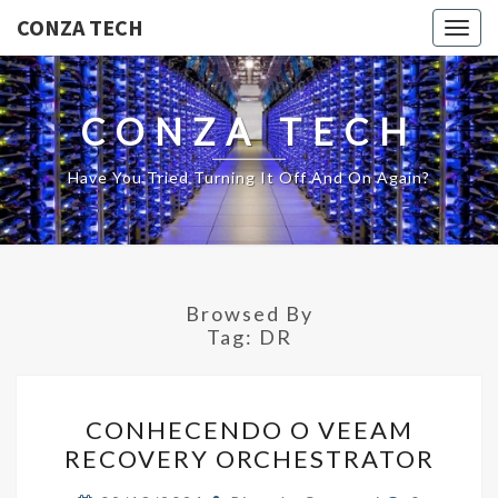
CONZA TECH
Togg
navig
CONZA TECH
Have You Tried Turning It Off And On Again?
Browsed By
Tag:
DR
CONHECENDO
CONHECENDO O VEEAM
O
RECOVERY ORCHESTRATOR
VEEAM
RECOVERY
Comments