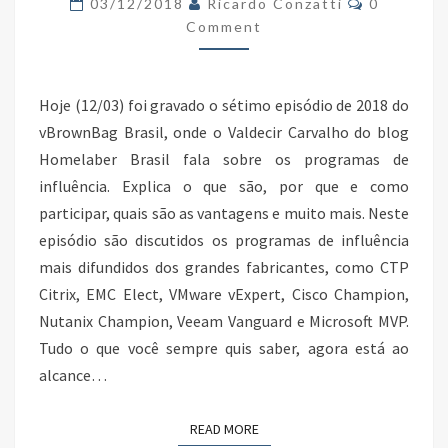
03/12/2018
Ricardo Conzatti
0
–
Comment
PROGRAMAS
DE
Hoje (12/03) foi gravado o sétimo episódio de 2018 do
INFLUÊNCIA
vBrownBag Brasil, onde o Valdecir Carvalho do blog
Homelaber Brasil fala sobre os programas de
influência. Explica o que são, por que e como
participar, quais são as vantagens e muito mais. Neste
episódio são discutidos os programas de influência
mais difundidos dos grandes fabricantes, como CTP
Citrix, EMC Elect, VMware vExpert, Cisco Champion,
Nutanix Champion, Veeam Vanguard e Microsoft MVP.
Tudo o que você sempre quis saber, agora está ao
alcance…
READ MORE
READ MORE