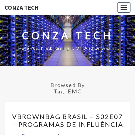
CONZA TECH
Togg
navig
CONZA TECH
Have You Tried Turning It Off And On Again?
Browsed By
Tag:
EMC
VBROWNBAG
VBROWNBAG BRASIL – S02E07
BRASIL
– PROGRAMAS DE INFLUÊNCIA
–
S02E07
Comments