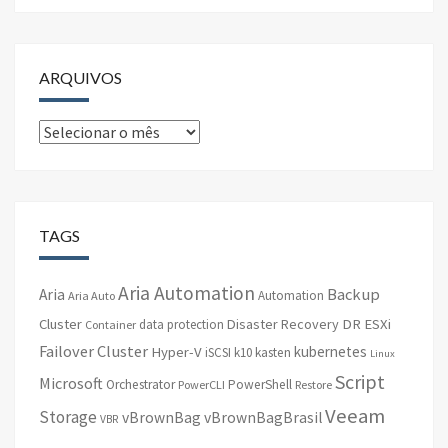
ARQUIVOS
Arquivos
TAGS
Aria Automation
Backup
Aria
Automation
Aria Auto
Cluster
Disaster Recovery
DR
ESXi
data protection
Container
Failover Cluster
kubernetes
Hyper-V
iSCSI
k10
kasten
Linux
Script
Microsoft
Orchestrator
PowerShell
PowerCLI
Restore
Veeam
Storage
vBrownBag
vBrownBagBrasil
VBR