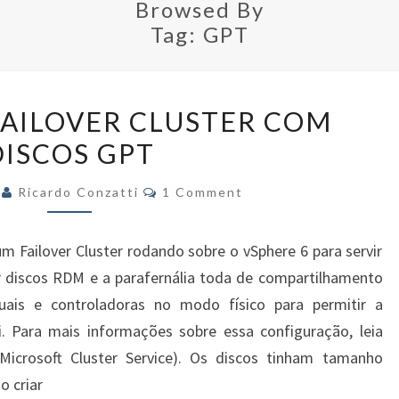
Browsed By
Tag:
GPT
VALIDANDO
AILOVER CLUSTER COM
FAILOVER
DISCOS GPT
CLUSTER
COM
Comments
6
Ricardo Conzatti
1 Comment
DISCOS
GPT
um Failover Cluster rodando sobre o vSphere 6 para servir
izar discos RDM e a parafernália toda de compartilhamento
uais e controladoras no modo físico para permitir a
 Para mais informações sobre essa configuração, leia
 Microsoft Cluster Service). Os discos tinham tamanho
o criar