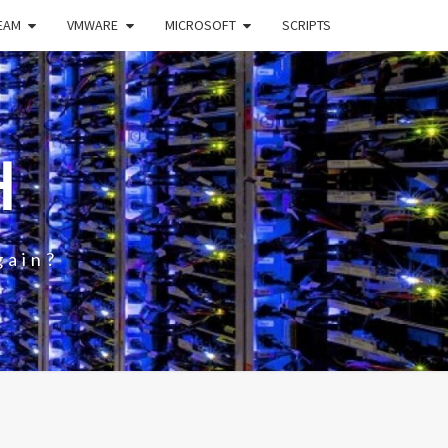
EAM
VMWARE
MICROSOFT
SCRIPTS
H
gain?