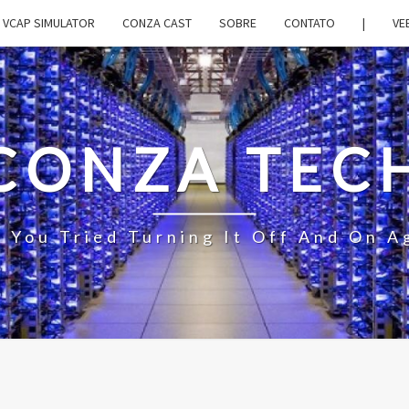
VCAP SIMULATOR
CONZA CAST
SOBRE
CONTATO
|
VE
CONZA TEC
 You Tried Turning It Off And On A