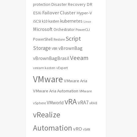
Disaster Recovery
DR
protection
Failover Cluster
ESXi
Hyper-V
kubernetes
iSCSI
k10
kasten
Linux
Microsoft
Orchestrator
PowerCLI
Script
PowerShell
Restore
Storage
vBrownBag
VBR
Veeam
vBrownBagBrasil
veeam kasten
vExpert
VMware
VMware Aria
VMware Aria Automation
VMware
vRA
vRA7
VMworld
vSphere
vRA 8
vRealize
Automation
vRO
vSAN