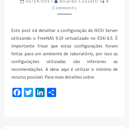
05/14/2017
Ricardo Conzatti
8
FREENAS
Comments
Este post irá detalhar a configuração do iSCSI Server
utilizando o FreeNAS 9.10 virtualizado no ESXi 6.5. É
importante frisar que estas configurações foram
feitas para um ambiente de laboratório, por isso as
configurações utilizadas são inferiores as
recomendações. A ideia aqui é utilizar o mínimo de
recurso possível. Para mais detalhes sobre
Fa
T
Li
S
ce
wi
n
h
b
tt
ke
ar
o
er
dI
e