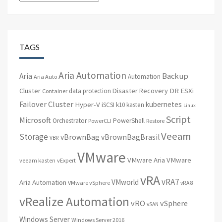
TAGS
Aria Automation
Backup
Aria
Automation
Aria Auto
Cluster
Disaster Recovery
DR
ESXi
data protection
Container
Failover Cluster
kubernetes
Hyper-V
iSCSI
k10
kasten
Linux
Script
Microsoft
Orchestrator
PowerShell
PowerCLI
Restore
Veeam
Storage
vBrownBag
vBrownBagBrasil
VBR
VMware
VMware Aria
VMware
veeam kasten
vExpert
vRA
vRA7
VMworld
Aria Automation
VMware vSphere
vRA 8
vRealize Automation
vRO
vSphere
vSAN
Windows Server
Windows Server 2016