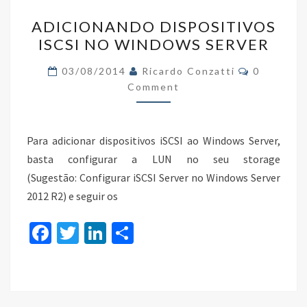
o
n
ADICIONANDO
k
ADICIONANDO DISPOSITIVOS
DISPOSITIVOS
ISCSI NO WINDOWS SERVER
ISCSI
NO
Comments
03/08/2014
Ricardo Conzatti
0
WINDOWS
Comment
SERVER
Para adicionar dispositivos iSCSI ao Windows Server,
basta configurar a LUN no seu storage
(Sugestão: Configurar iSCSI Server no Windows Server
2012 R2) e seguir os
Fa
T
Li
S
ce
wi
n
h
b
tt
ke
ar
o
er
dI
e