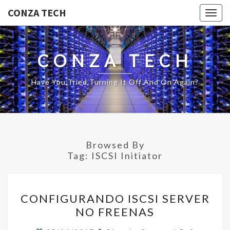
CONZA TECH
Togg
navig
CONZA TECH
Have You Tried Turning It Off And On Again?
Browsed By
Tag:
ISCSI Initiator
CONFIGURANDO
CONFIGURANDO ISCSI SERVER
ISCSI
NO FREENAS
SERVER
NO
Comments