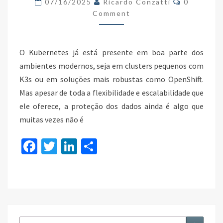
07/16/2025
Ricardo Conzatti
0
Comment
O Kubernetes já está presente em boa parte dos
ambientes modernos, seja em clusters pequenos com
K3s ou em soluções mais robustas como OpenShift.
Mas apesar de toda a flexibilidade e escalabilidade que
ele oferece, a proteção dos dados ainda é algo que
muitas vezes não é
Fa
T
Li
S
ce
wi
n
h
b
tt
ke
ar
o
er
dI
e
o
n
Search