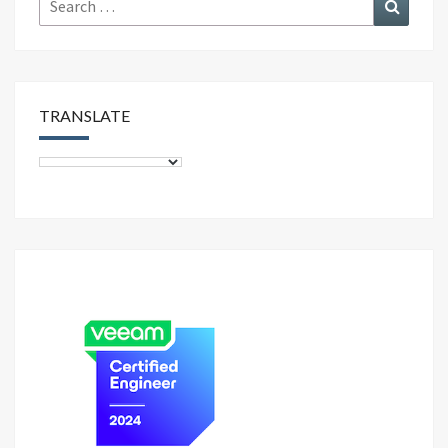
k
Search
for:
TRANSLATE