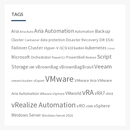
TAGS
Aria Automation
Backup
Aria
Automation
Aria Auto
Cluster
Disaster Recovery
DR
ESXi
data protection
Container
Failover Cluster
kubernetes
Hyper-V
iSCSI
k10
kasten
Linux
Script
Microsoft
Orchestrator
PowerShell
PowerCLI
Restore
Veeam
Storage
vBrownBag
vBrownBagBrasil
VBR
VMware
VMware Aria
VMware
veeam kasten
vExpert
vRA
vRA7
VMworld
Aria Automation
VMware vSphere
vRA 8
vRealize Automation
vRO
vSphere
vSAN
Windows Server
Windows Server 2016