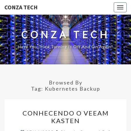
CONZA TECH
Togg
navig
CONZA TECH
Have You Tried Turning It Off And On Again?
Browsed By
Tag:
Kubernetes Backup
CONHECENDO
CONHECENDO O VEEAM
O
KASTEN
VEEAM
KASTEN
Comments