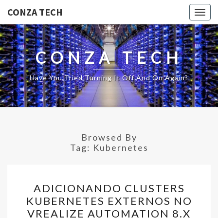
CONZA TECH
Togg
navig
CONZA TECH
Have You Tried Turning It Off And On Again?
Browsed By
Tag:
Kubernetes
ADICIONANDO
ADICIONANDO CLUSTERS
CLUSTERS
KUBERNETES EXTERNOS NO
KUBERNETES
VREALIZE AUTOMATION 8.X
EXTERNOS