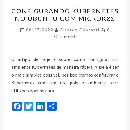
o
n
CONFIGURANDO
k
CONFIGURANDO KUBERNETES
KUBERNETES
NO UBUNTU COM MICROK8S
NO
UBUNTU
Comments
08/27/2022
Ricardo Conzatti
0
COM
Comment
MICROK8S
O artigo de hoje é sobre como configurar um
ambiente Kubernetes de maneira rápida. A ideia é ser
o mais simples possível, por isso iremos configurar o
Kubernetes com um nó, pois o ambiente será
utilizado apenas para
Fa
T
Li
S
ce
wi
n
h
b
tt
ke
ar