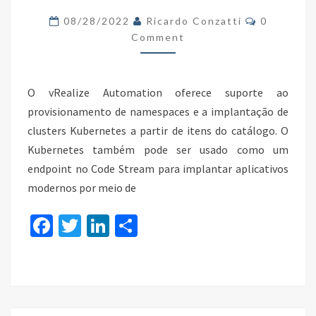
NO
Comments
08/28/2022
Ricardo Conzatti
0
VREALIZE
Comment
AUTOMATION
8.X
O vRealize Automation oferece suporte ao
provisionamento de namespaces e a implantação de
clusters Kubernetes a partir de itens do catálogo. O
Kubernetes também pode ser usado como um
endpoint no Code Stream para implantar aplicativos
modernos por meio de
Fa
T
Li
S
ce
wi
n
h
b
tt
ke
ar
o
er
dI
e