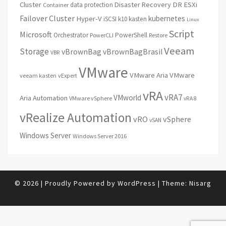
Cluster
Disaster Recovery
DR
ESXi
data protection
Container
Failover Cluster
kubernetes
Hyper-V
iSCSI
k10
kasten
Linux
Script
Microsoft
Orchestrator
PowerShell
PowerCLI
Restore
Veeam
Storage
vBrownBag
vBrownBagBrasil
VBR
VMware
VMware Aria
VMware
veeam kasten
vExpert
vRA
vRA7
VMworld
Aria Automation
VMware vSphere
vRA 8
vRealize Automation
vRO
vSphere
vSAN
Windows Server
Windows Server 2016
© 2026
|
Proudly Powered by
WordPress
|
Theme:
Nisarg