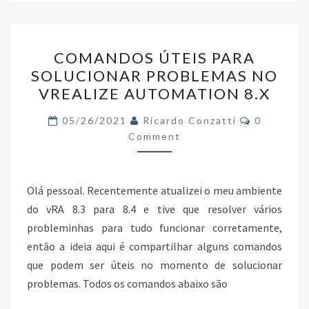
o
er
dI
e
o
n
COMANDOS
k
COMANDOS ÚTEIS PARA
ÚTEIS
SOLUCIONAR PROBLEMAS NO
PARA
VREALIZE AUTOMATION 8.X
SOLUCIONAR
PROBLEMAS
Comments
05/26/2021
Ricardo Conzatti
0
NO
Comment
VREALIZE
AUTOMATION
Olá pessoal. Recentemente atualizei o meu ambiente
8.X
do vRA 8.3 para 8.4 e tive que resolver vários
probleminhas para tudo funcionar corretamente,
então a ideia aqui é compartilhar alguns comandos
que podem ser úteis no momento de solucionar
problemas. Todos os comandos abaixo são