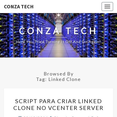
CONZA TECH
Togg
navig
CONZA TECH
Have You Tried Turning It Off And On Again?
Browsed By
Tag:
Linked Clone
SCRIPT
SCRIPT PARA CRIAR LINKED
PARA
CLONE NO VCENTER SERVER
CRIAR
LINKED
Comments