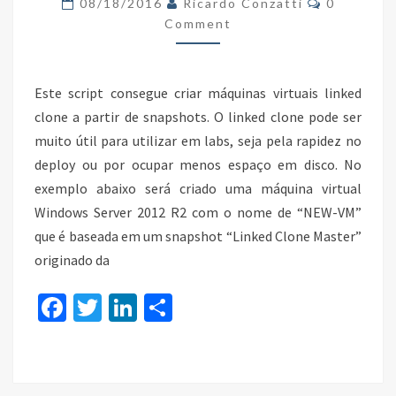
08/18/2016
Ricardo Conzatti
0
CLONE
Comment
NO
VCENTER
Este script consegue criar máquinas virtuais linked
SERVER
clone a partir de snapshots. O linked clone pode ser
muito útil para utilizar em labs, seja pela rapidez no
deploy ou por ocupar menos espaço em disco. No
exemplo abaixo será criado uma máquina virtual
Windows Server 2012 R2 com o nome de “NEW-VM”
que é baseada em um snapshot “Linked Clone Master”
originado da
Fa
T
Li
S
ce
wi
n
h
b
tt
ke
ar
o
er
dI
e