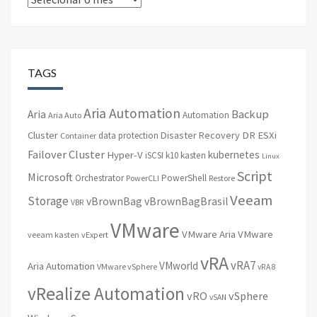
TAGS
Aria Automation
Backup
Aria
Automation
Aria Auto
Cluster
Disaster Recovery
DR
ESXi
data protection
Container
Failover Cluster
kubernetes
Hyper-V
iSCSI
k10
kasten
Linux
Script
Microsoft
Orchestrator
PowerShell
PowerCLI
Restore
Veeam
Storage
vBrownBag
vBrownBagBrasil
VBR
VMware
VMware Aria
VMware
veeam kasten
vExpert
vRA
vRA7
VMworld
Aria Automation
VMware vSphere
vRA 8
vRealize Automation
vRO
vSphere
vSAN