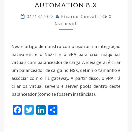
AUTOMATION 8.X
DE
Comments
CARGA
01/18/2023
Ricardo Conzatti
0
Comment
DO
NSX
UTILIZANDO
Neste artigo demonstro como usufruir da integração
O
nativa entre o NSX-T e o vRA para criar máquinas
VREALIZE
virtuais com balanceador de carga. A ideia geral é criar
AUTOMATION
um balanceador de carga no NSX, definir o tamanho e
8.X
associar com o T1 gateway. A partir disso, o vRA irá
criar os virtual servers e server pools dentro deste
balanceador (como se fossem instâncias).
Fa
T
Li
S
ce
wi
n
h
b
tt
ke
ar