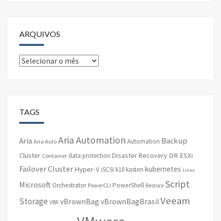
ARQUIVOS
Arquivos
TAGS
Aria Automation
Backup
Aria
Automation
Aria Auto
Cluster
Disaster Recovery
DR
ESXi
data protection
Container
Failover Cluster
kubernetes
Hyper-V
iSCSI
k10
kasten
Linux
Script
Microsoft
Orchestrator
PowerShell
PowerCLI
Restore
Veeam
Storage
vBrownBag
vBrownBagBrasil
VBR