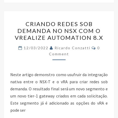
o
er
dI
e
o
n
CRIANDO
k
CRIANDO REDES SOB
REDES
DEMANDA NO NSX COM O
SOB
VREALIZE AUTOMATION 8.X
DEMANDA
NO
Comments
12/03/2022
Ricardo Conzatti
0
NSX
Comment
COM
O
Neste artigo demonstro como usufruir da integração
VREALIZE
nativa entre o NSX-T e o vRA para criar redes sob
AUTOMATION
demanda. O resultado final será um novo segmento e
8.X
um novo tier-1 gateway criados em cada solicitação.
Este segmento já é adicionado as opções do vRA e
pode ser