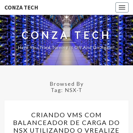
CONZA TECH
Togg
navig
CONZA TECH
Have You Tried Turning It Off And On Again?
Browsed By
Tag:
NSX-T
CRIANDO
CRIANDO VMS COM
VMS
BALANCEADOR DE CARGA DO
COM
NSX UTILIZANDO O VREALIZE
BALANCEADOR