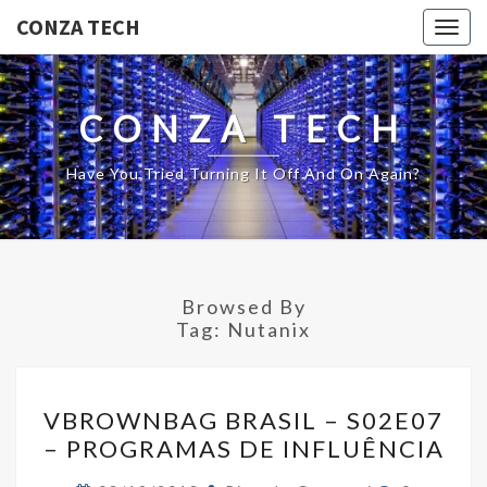
CONZA TECH
Togg
navig
CONZA TECH
Have You Tried Turning It Off And On Again?
Browsed By
Tag:
Nutanix
VBROWNBAG
VBROWNBAG BRASIL – S02E07
BRASIL
– PROGRAMAS DE INFLUÊNCIA
–
S02E07
Comments