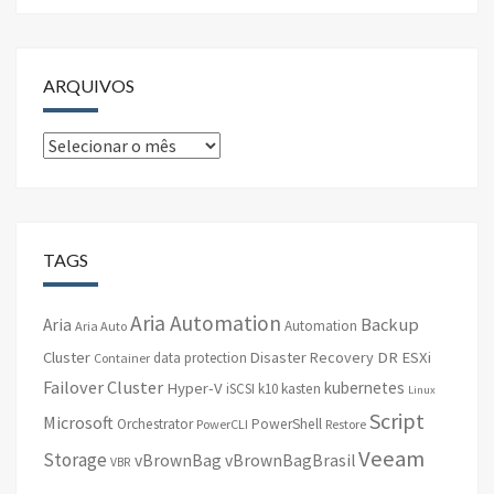
ARQUIVOS
Arquivos
TAGS
Aria Automation
Backup
Aria
Automation
Aria Auto
Cluster
Disaster Recovery
DR
ESXi
data protection
Container
Failover Cluster
kubernetes
Hyper-V
iSCSI
k10
kasten
Linux
Script
Microsoft
Orchestrator
PowerShell
PowerCLI
Restore
Veeam
Storage
vBrownBag
vBrownBagBrasil
VBR