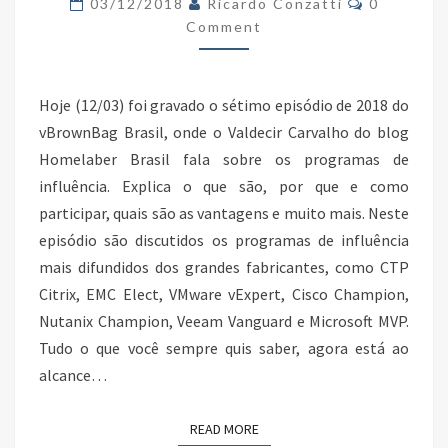
03/12/2018
Ricardo Conzatti
0
–
Comment
PROGRAMAS
DE
Hoje (12/03) foi gravado o sétimo episódio de 2018 do
INFLUÊNCIA
vBrownBag Brasil, onde o Valdecir Carvalho do blog
Homelaber Brasil fala sobre os programas de
influência. Explica o que são, por que e como
participar, quais são as vantagens e muito mais. Neste
episódio são discutidos os programas de influência
mais difundidos dos grandes fabricantes, como CTP
Citrix, EMC Elect, VMware vExpert, Cisco Champion,
Nutanix Champion, Veeam Vanguard e Microsoft MVP.
Tudo o que você sempre quis saber, agora está ao
alcance…
READ MORE
READ MORE