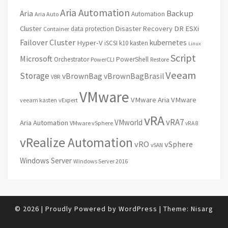
Aria Automation
Backup
Aria
Automation
Aria Auto
Cluster
Disaster Recovery
DR
ESXi
data protection
Container
Failover Cluster
kubernetes
Hyper-V
iSCSI
k10
kasten
Linux
Script
Microsoft
Orchestrator
PowerShell
PowerCLI
Restore
Veeam
Storage
vBrownBag
vBrownBagBrasil
VBR
VMware
VMware Aria
VMware
veeam kasten
vExpert
vRA
vRA7
VMworld
Aria Automation
VMware vSphere
vRA 8
vRealize Automation
vRO
vSphere
vSAN
Windows Server
Windows Server 2016
© 2026
|
Proudly Powered by
WordPress
|
Theme:
Nisarg