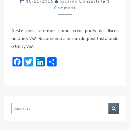
10/21/2016
Ricardo Conzatti
1
VSA
Comment
Neste post veremos como criar pools de discos
no Unity VSA. Recomendo a leitura do post Instalando
o Unity VSA.
Fa
T
Li
S
ce
wi
n
h
b
tt
ke
ar
o
er
dI
e
o
n
k
Search
Search
for: