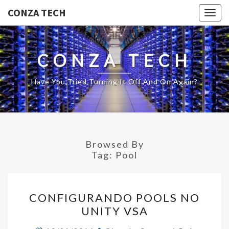
CONZA TECH
Togg
navig
CONZA TECH
Have You Tried Turning It Off And On Again?
Browsed By
Tag:
Pool
CONFIGURANDO
CONFIGURANDO POOLS NO
POOLS
UNITY VSA
NO
UNITY
Comments