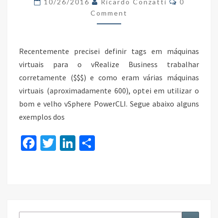
10/26/2016
Ricardo Conzatti
0
COM
Comment
POWERCLI
Recentemente precisei definir tags em máquinas
virtuais para o vRealize Business trabalhar
corretamente ($$$) e como eram várias máquinas
virtuais (aproximadamente 600), optei em utilizar o
bom e velho vSphere PowerCLI. Segue abaixo alguns
exemplos dos
Fa
T
Li
S
ce
wi
n
h
b
tt
ke
ar
o
er
dI
e
o
n
Search