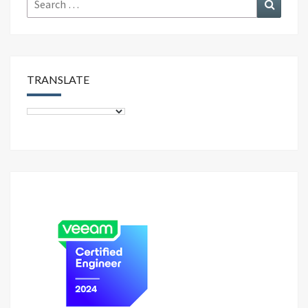
k
Search
for:
TRANSLATE