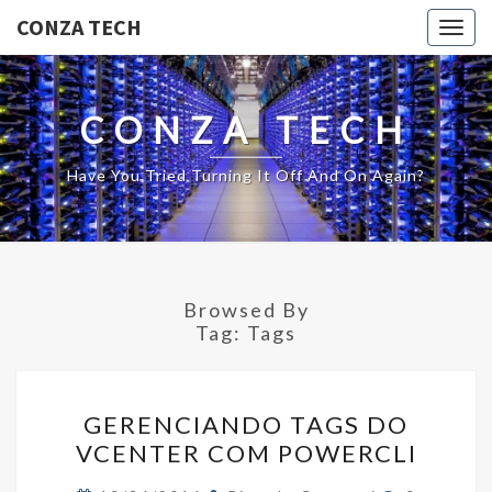
CONZA TECH
Togg
navig
CONZA TECH
Have You Tried Turning It Off And On Again?
Browsed By
Tag:
Tags
GERENCIANDO
GERENCIANDO TAGS DO
TAGS
VCENTER COM POWERCLI
DO
VCENTER
Comments