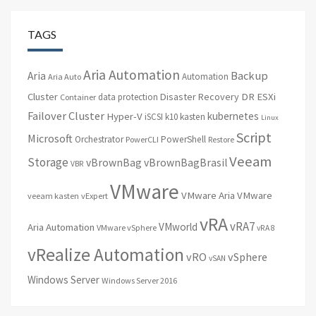
TAGS
Aria Automation
Backup
Aria
Automation
Aria Auto
Cluster
Disaster Recovery
DR
ESXi
data protection
Container
Failover Cluster
kubernetes
Hyper-V
iSCSI
k10
kasten
Linux
Script
Microsoft
Orchestrator
PowerShell
PowerCLI
Restore
Veeam
Storage
vBrownBag
vBrownBagBrasil
VBR
VMware
VMware Aria
VMware
veeam kasten
vExpert
vRA
vRA7
VMworld
Aria Automation
VMware vSphere
vRA 8
vRealize Automation
vRO
vSphere
vSAN
Windows Server
Windows Server 2016